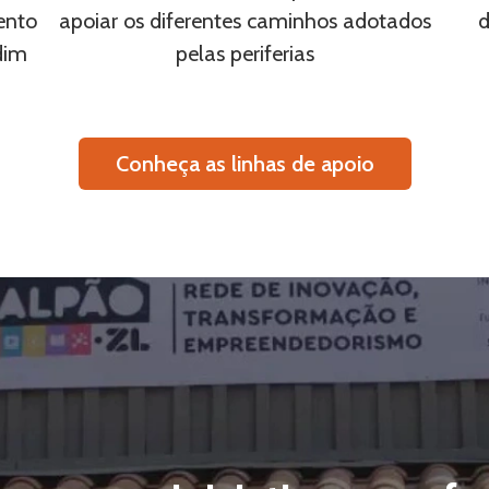
ento
apoiar os diferentes caminhos adotados
d
dim
pelas periferias
Conheça as linhas de apoio