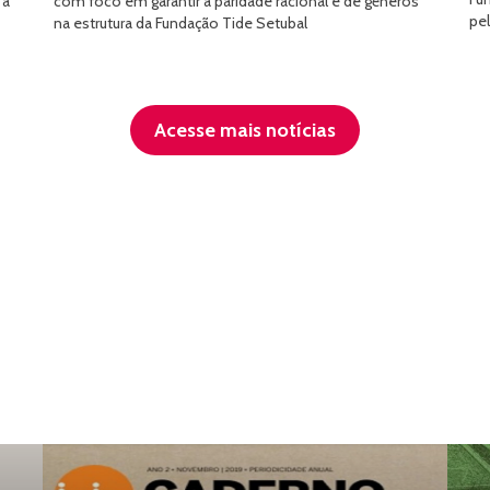
 a
com foco em garantir a paridade racional e de gêneros
pe
na estrutura da Fundação Tide Setubal
Acesse mais notícias