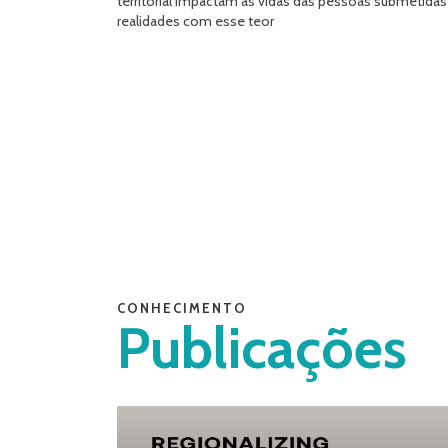
territorial impactam as vidas das pessoas submetidas
realidades com esse teor
CONHECIMENTO
Publicações