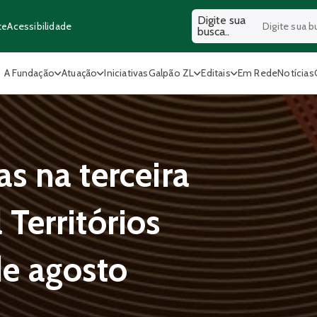
Digite sua
Acessibilidade
te
busca..
A Fundação
Atuação
Iniciativas
Galpão ZL
Editais
Em Rede
Notícias
as na terceira
 Territórios
de agosto