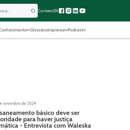
Contato
EN
Buscar
Conhecimento
Glossário
Imprensa
Podcast
de novembro de 2024
saneamento básico deve ser
ioridade para haver justiça
imática - Entrevista com Waleska