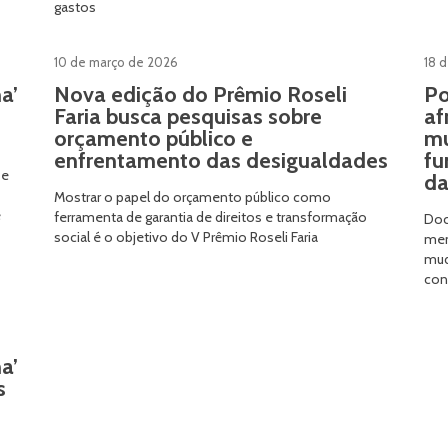
gastos
10 de março de 2026
18 
a’
Nova edição do Prêmio Roseli
Po
Faria busca pesquisas sobre
af
orçamento público e
mu
enfrentamento das desigualdades
fu
 e
da
Mostrar o papel do orçamento público como
e
ferramenta de garantia de direitos e transformação
Doc
social é o objetivo do V Prêmio Roseli Faria
men
mud
con
a’
s