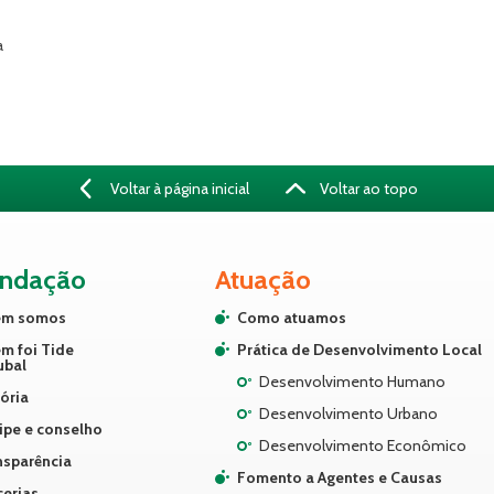
a
Voltar à página inicial
Voltar ao topo
undação
Atuação
m somos
Como atuamos
m foi Tide
Prática de Desenvolvimento Local
ubal
Desenvolvimento Humano
ória
Desenvolvimento Urbano
ipe e conselho
Desenvolvimento Econômico
nsparência
Fomento a Agentes e Causas
cerias