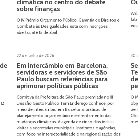
climática no centro do debate
Qu
sobre finanças
Wal
fal
O IV Prêmio Orçamento Público, Garantia de Direitos e
equ
Combate às Desigualdades está com inscrições
,
abertas até 15 de abril
22 de junho de 2026
30 
 de
Em intercâmbio em Barcelona,
Se
servidoras e servidores de São
Te
Paulo buscam referências para
de
aprimorar políticas públicas
pe
o
Comitiva da Prefeitura de São Paulo premiada no III
O M
 12
Desafio Gasto Público Tem Endereço conhece, por
obj
meio de intercâmbio em Barcelona, práticas de
per
planejamento orçamentário e enfrentamento das
Clí
mudanças climáticas. A agenda de cinco dias incluiu
mes
visitas a secretarias municipais, institutos e agências,
com foco na intersetorialidade e na regionalização dos