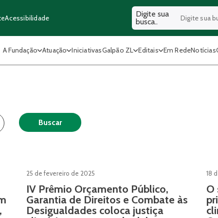
Digite sua
Acessibilidade
te
busca..
A Fundação
Atuação
Iniciativas
Galpão ZL
Editais
Em Rede
Notícias
Buscar
25 de fevereiro de 2025
18 
IV Prêmio Orçamento Público,
O 
em
Garantia de Direitos e Combate às
pr
,
Desigualdades coloca justiça
cl