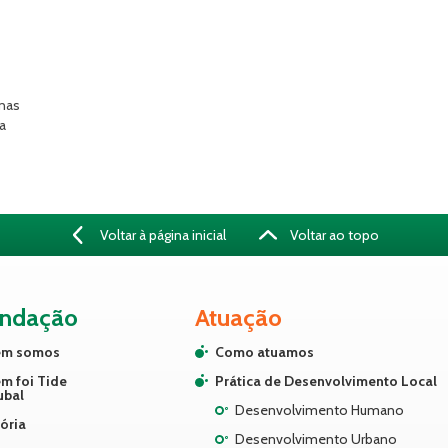
 nas
va
Voltar à página inicial
Voltar ao topo
undação
Atuação
m somos
Como atuamos
m foi Tide
Prática de Desenvolvimento Local
ubal
Desenvolvimento Humano
ória
Desenvolvimento Urbano