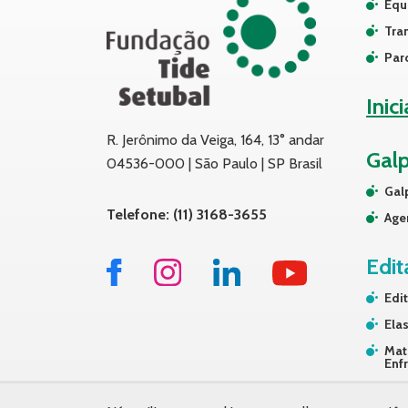
Equ
Tra
Par
Inic
R. Jerônimo da Veiga, 164, 13° andar
Gal
04536-000 | São Paulo | SP Brasil
Gal
Telefone: (11) 3168-3655
Age
Edit
Edit
Elas
Mat
Enf
Tra