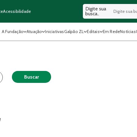
Digite sua
Acessibilidade
te
busca..
A Fundação
Atuação
Iniciativas
Galpão ZL
Editais
Em Rede
Notícias
Buscar
e