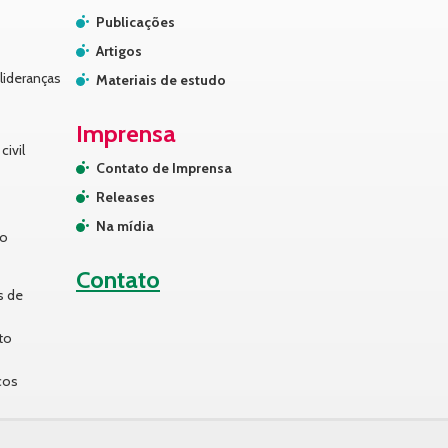
Publicações
Artigos
lideranças
Materiais de estudo
Imprensa
civil
Contato de Imprensa
Releases
Na mídia
no
Contato
s de
to
cos