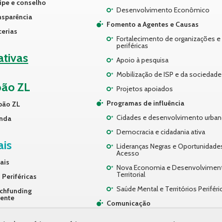
ipe e conselho
Desenvolvimento Econômico
nsparência
Fomento a Agentes e Causas
cerias
Fortalecimento de organizações e 
periféricas
iativas
Apoio à pesquisa
Mobilização de ISP e da sociedade 
pão ZL
Projetos apoiados
Programas de influência
pão ZL
Cidades e desenvolvimento urba
nda
Democracia e cidadania ativa
ais
Lideranças Negras e Oportunidade
Acesso
ais
Nova Economia e Desenvolvimen
Territorial
 Periféricas
Saúde Mental e Territórios Periféri
chfunding
rente
Comunicação
ços
Desenvolvimento Organizacional