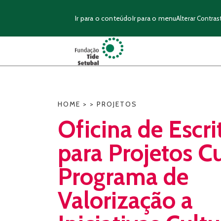
Ir para o conteúdo
Ir para o menu
Alterar Contras
HOME
>
>
PROJETOS
Oficina de Escri
para Projetos Cu
Programa de
Valorização a