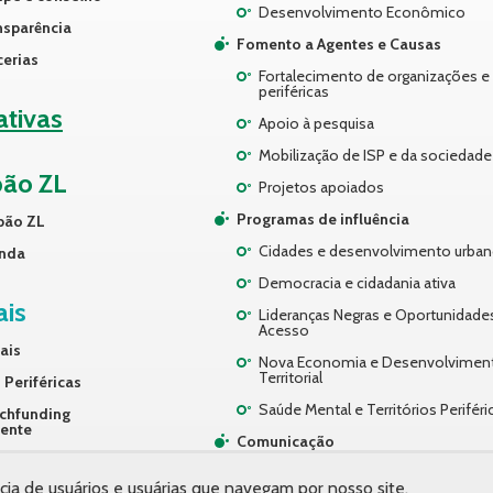
Desenvolvimento Econômico
nsparência
Fomento a Agentes e Causas
cerias
Fortalecimento de organizações e 
periféricas
iativas
Apoio à pesquisa
Mobilização de ISP e da sociedade 
pão ZL
Projetos apoiados
Programas de influência
pão ZL
Cidades e desenvolvimento urba
nda
Democracia e cidadania ativa
ais
Lideranças Negras e Oportunidade
Acesso
ais
Nova Economia e Desenvolvimen
Territorial
 Periféricas
Saúde Mental e Territórios Periféri
chfunding
rente
Comunicação
ços
Desenvolvimento Organizacional
cia de usuários e usuárias que navegam por nosso site.