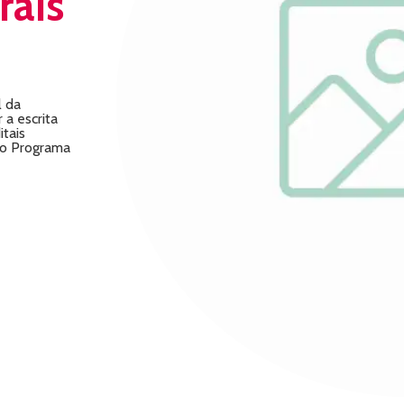
rais
l da
 a escrita
itais
 o Programa