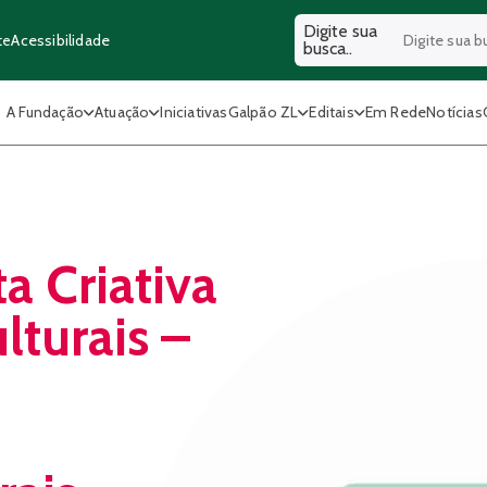
Digite sua
Acessibilidade
te
busca..
A Fundação
Atuação
Iniciativas
Galpão ZL
Editais
Em Rede
Notícias
ta Criativa
lturais –