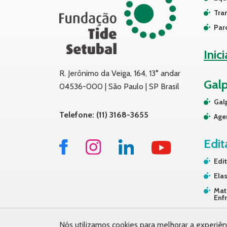
Tra
Par
Inic
R. Jerônimo da Veiga, 164, 13° andar
Gal
04536-000 | São Paulo | SP Brasil
Gal
Telefone: (11) 3168-3655
Age
Edit
Edit
Elas
Mat
Enf
Tra
Nós utilizamos cookies para melhorar a experiên