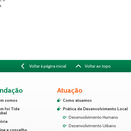
a
Voltar à página inicial
Voltar ao topo
undação
Atuação
m somos
Como atuamos
m foi Tide
Prática de Desenvolvimento Local
ubal
Desenvolvimento Humano
ória
Desenvolvimento Urbano
ipe e conselho