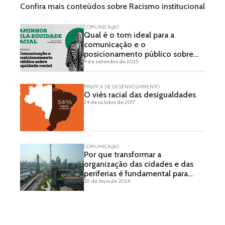
Confira mais conteúdos sobre Racismo institucional
COMUNICAçãO
Qual é o tom ideal para a
comunicação e o
posicionamento público sobre
9 de setembro de 2025
equidade racial?
PRáTICA DE DESENVOLVIMENTO
O viés racial das desigualdades
24 de outubro de 2017
COMUNICAçãO
Por que transformar a
organização das cidades e das
periferias é fundamental para
20 de maio de 2024
enfrentar os efeitos das
mudanças climáticas?