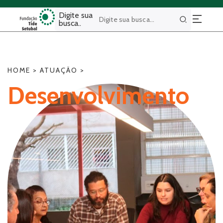
Digite sua
busca..
Buscar
HOME
>
ATUAÇÃO
>
Desenvolvimento