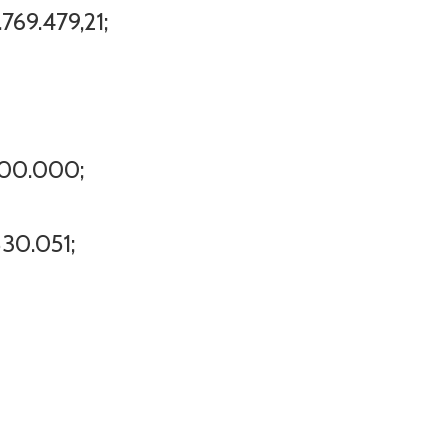
.769.479,21;
00.000;
830.051;