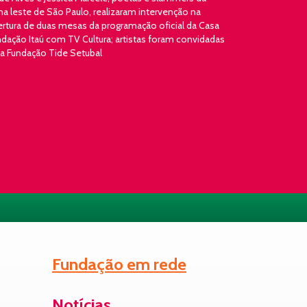
a leste de São Paulo, realizaram intervenção na
ertura de duas mesas da programação oficial da Casa
dação Itaú com TV Cultura; artistas foram convidadas
la Fundação Tide Setubal
Fundação em rede
Notícias