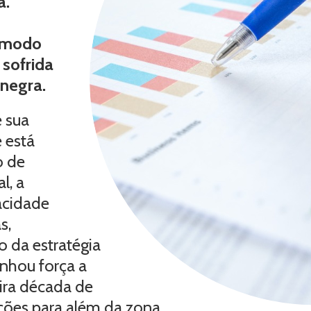
a.
e modo
sofrida
negra.
e sua
 está
o de
l, a
acidade
s,
o da estratégia
nhou força a
eira década de
ções para além da zona