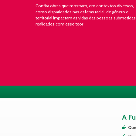
Confira obras que mostram, em contextos diversos,
como disparidades nas esferas racial, de gênero e
territorial impactam as vidas das pessoas submetidas
realidades com esse teor
A F
Que