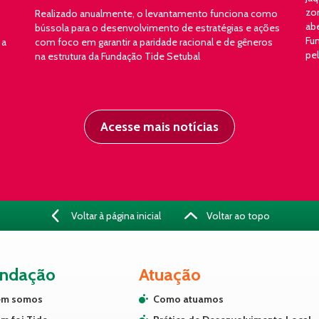
zon
Realizado anualmente, o levantamento funciona como
ab
bússola para o desenvolvimento de estratégias e ações
Fun
 a
com foco em garantir a paridade racional e de gêneros
pe
na estrutura da Fundação Tide Setubal
Acesse mais notícias
Voltar à página inicial
Voltar ao topo
undação
Atuação
m somos
Como atuamos