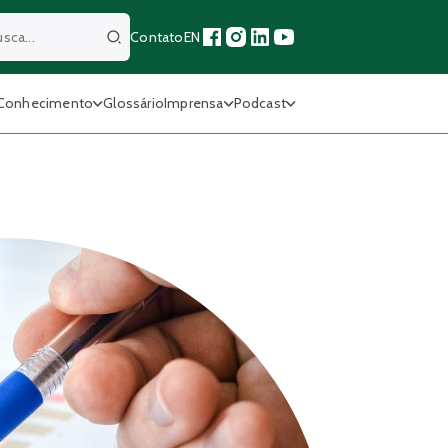
Contato
EN
Buscar
Conhecimento
Glossário
Imprensa
Podcast