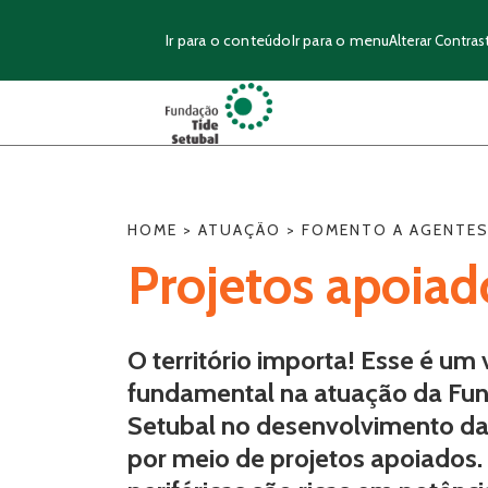
Ir para o conteúdo
Ir para o menu
Alterar Contras
HOME
>
ATUAÇÃO
>
FOMENTO A AGENTES
Projetos apoiad
O território importa! Esse é um 
fundamental na atuação da Fu
Setubal no desenvolvimento das
por meio de projetos apoiados.