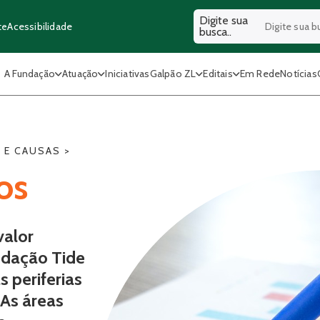
Digite sua
Acessibilidade
te
busca..
A Fundação
Atuação
Iniciativas
Galpão ZL
Editais
Em Rede
Notícias
 E CAUSAS
>
os
valor
ndação Tide
 periferias
 As áreas