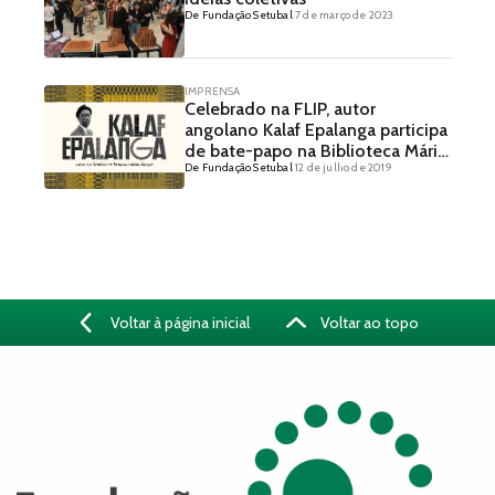
De Fundação Setubal
7 de março de 2023
IMPRENSA
Celebrado na FLIP, autor
angolano Kalaf Epalanga participa
de bate-papo na Biblioteca Mário
De Fundação Setubal
12 de julho de 2019
de Andrade
Voltar à página inicial
Voltar ao topo