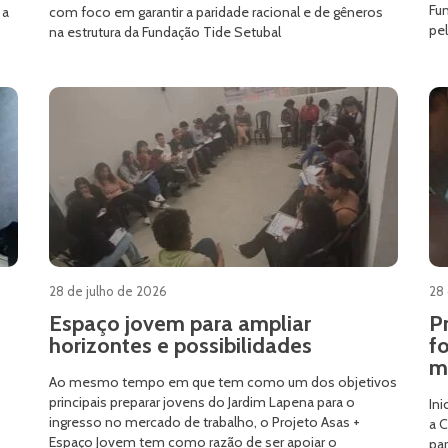
Fun
 a
com foco em garantir a paridade racional e de gêneros
pe
na estrutura da Fundação Tide Setubal
28 de julho de 2026
28 
Espaço jovem para ampliar
P
horizontes e possibilidades
f
m
Ao mesmo tempo em que tem como um dos objetivos
principais preparar jovens do Jardim Lapena para o
Ini
ingresso no mercado de trabalho, o Projeto Asas +
a C
Espaço Jovem tem como razão de ser apoiar o
par