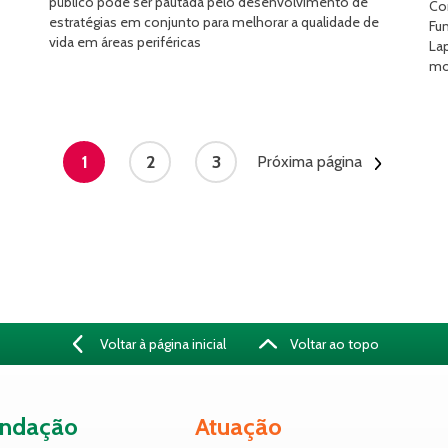
público pode ser pautada pelo desenvolvimento de
Co
estratégias em conjunto para melhorar a qualidade de
Fun
vida em áreas periféricas
La
mo
1
2
3
Próxima página
Voltar à página inicial
Voltar ao topo
undação
Atuação