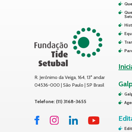
Que
Que
Set
Hist
Equ
Tra
Par
Inic
R. Jerônimo da Veiga, 164, 13° andar
Gal
04536-000 | São Paulo | SP Brasil
Gal
Telefone: (11) 3168-3655
Age
Edit
Edit