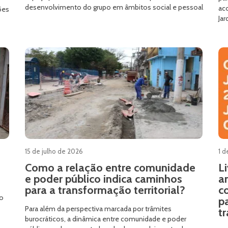
desenvolvimento do grupo em âmbitos social e pessoal
aco
ões
Ja
15 de julho de 2026
1 d
Como a relação entre comunidade
L
e poder público indica caminhos
a
para a transformação territorial?
c
do
p
Para além da perspectiva marcada por trâmites
tr
burocráticos, a dinâmica entre comunidade e poder