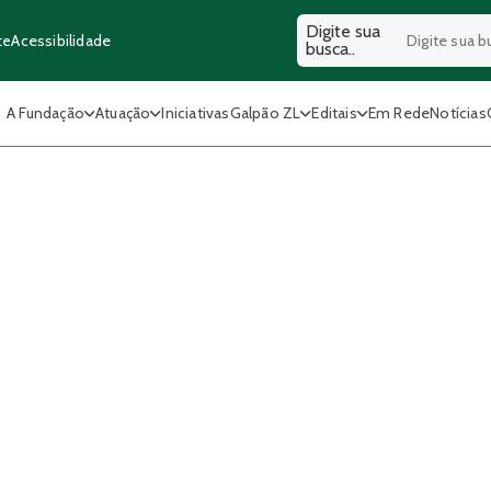
Digite sua
Acessibilidade
te
busca..
A Fundação
Atuação
Iniciativas
Galpão ZL
Editais
Em Rede
Notícias