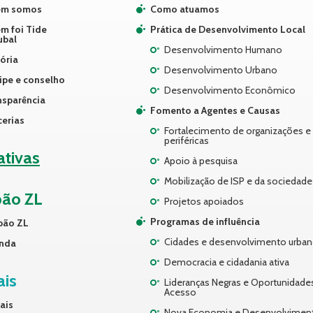
m somos
Como atuamos
m foi Tide
Prática de Desenvolvimento Local
ubal
Desenvolvimento Humano
ória
Desenvolvimento Urbano
ipe e conselho
Desenvolvimento Econômico
nsparência
Fomento a Agentes e Causas
cerias
Fortalecimento de organizações e 
periféricas
iativas
Apoio à pesquisa
Mobilização de ISP e da sociedade 
pão ZL
Projetos apoiados
Programas de influência
pão ZL
Cidades e desenvolvimento urba
nda
Democracia e cidadania ativa
ais
Lideranças Negras e Oportunidade
Acesso
ais
Nova Economia e Desenvolvimen