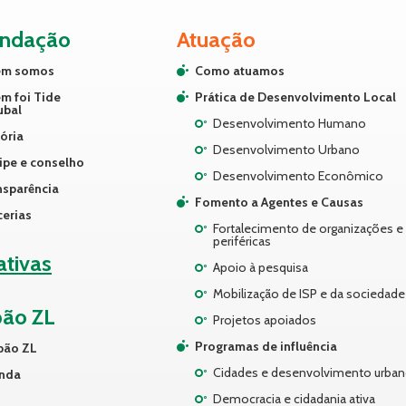
undação
Atuação
m somos
Como atuamos
m foi Tide
Prática de Desenvolvimento Local
ubal
Desenvolvimento Humano
ória
Desenvolvimento Urbano
ipe e conselho
Desenvolvimento Econômico
nsparência
Fomento a Agentes e Causas
cerias
Fortalecimento de organizações e 
periféricas
iativas
Apoio à pesquisa
Mobilização de ISP e da sociedade 
pão ZL
Projetos apoiados
Programas de influência
pão ZL
Cidades e desenvolvimento urba
nda
Democracia e cidadania ativa