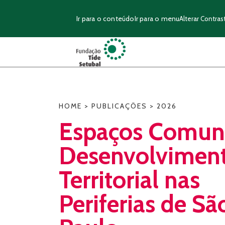
Ir para o conteúdo
Ir para o menu
Alterar Contras
HOME
>
PUBLICAÇÕES
>
2026
Espaços Comuni
Desenvolvimen
Territorial nas
Periferias de Sã