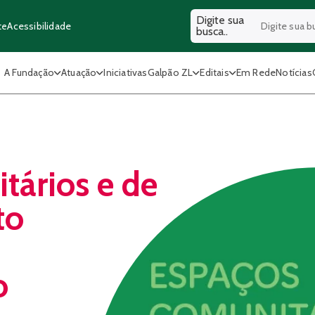
Digite sua
Acessibilidade
te
busca..
A Fundação
Atuação
Iniciativas
Galpão ZL
Editais
Em Rede
Notícias
tários e de
to
o