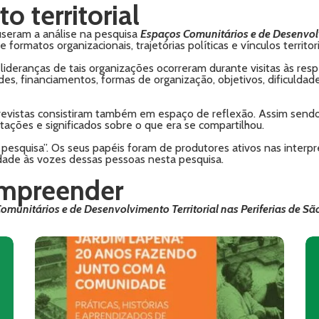
 territorial
useram a análise na pesquisa
Espaços Comunitários e de Desenvolvi
ormatos organizacionais, trajetórias políticas e vínculos territori
ideranças de tais organizações ocorreram durante visitas às respe
des, financiamentos, formas de organização, objetivos, dificuldad
evistas consistiram também em espaço de reflexão. Assim sendo
tações e significados sobre o que era se compartilhou.
 pesquisa”. Os seus papéis foram de produtores ativos nas interp
lidade às vozes dessas pessoas nesta pesquisa.
compreender
omunitários e de Desenvolvimento Territorial nas Periferias de Sã