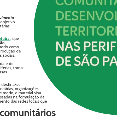
lvimento
objetivo
árias
tubal
, que
ão,
o modo como
 produção de
 sociais.
da e de
iferias, torna-
ssas
 destina-se
nitárias, organizações
e modo, o material visa
ressadas na formulação de
cimento das redes locais que
 comunitários