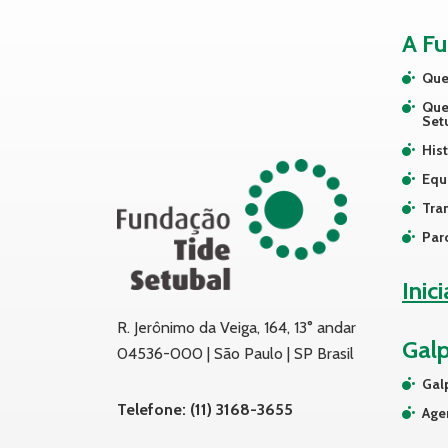
A F
Que
Que
Set
Hist
Equ
Tra
Par
Inic
R. Jerônimo da Veiga, 164, 13° andar
Gal
04536-000 | São Paulo | SP Brasil
Gal
Telefone: (11) 3168-3655
Age