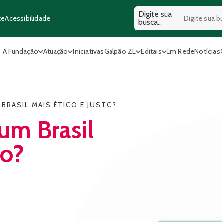
Digite sua
Acessibilidade
te
busca..
A Fundação
Atuação
Iniciativas
Galpão ZL
Editais
Em Rede
Notícias
BRASIL MAIS ÉTICO E JUSTO?
um Brasil
to?