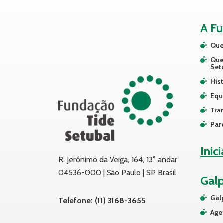
A F
Que
Que
Set
Hist
Equ
Tra
Par
Inic
R. Jerônimo da Veiga, 164, 13° andar
04536-000 | São Paulo | SP Brasil
Gal
Gal
Telefone: (11) 3168-3655
Age