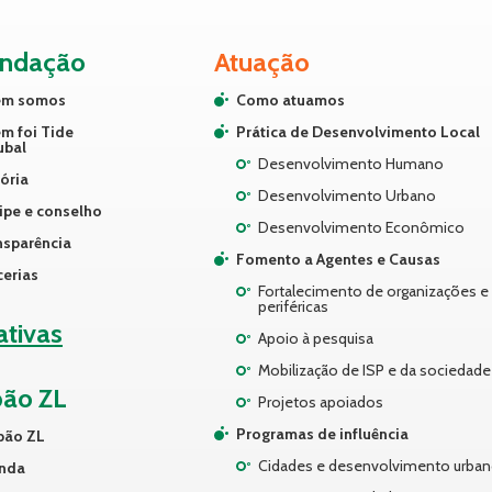
undação
Atuação
m somos
Como atuamos
m foi Tide
Prática de Desenvolvimento Local
ubal
Desenvolvimento Humano
ória
Desenvolvimento Urbano
ipe e conselho
Desenvolvimento Econômico
nsparência
Fomento a Agentes e Causas
cerias
Fortalecimento de organizações e 
periféricas
iativas
Apoio à pesquisa
Mobilização de ISP e da sociedade 
pão ZL
Projetos apoiados
Programas de influência
pão ZL
Cidades e desenvolvimento urba
nda