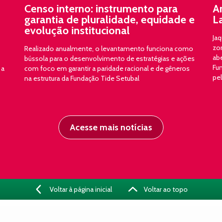
Censo interno: instrumento para
A
garantia de pluralidade, equidade e
L
evolução institucional
Jaq
zon
Realizado anualmente, o levantamento funciona como
ab
bússola para o desenvolvimento de estratégias e ações
Fun
 a
com foco em garantir a paridade racional e de gêneros
pe
na estrutura da Fundação Tide Setubal
Acesse mais notícias
Voltar à página inicial
Voltar ao topo