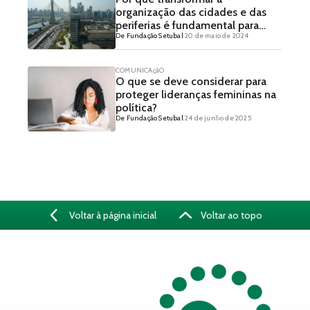
organização das cidades e das
periferias é fundamental para
De Fundação Setubal
20 de maio de 2024
enfrentar os efeitos das
mudanças climáticas?
COMUNICAçãO
O que se deve considerar para
proteger lideranças femininas na
política?
De Fundação Setubal
24 de junho de 2025
Voltar à página inicial
Voltar ao topo