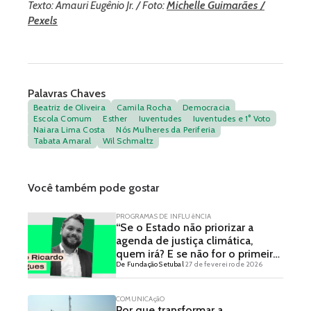
Texto: Amauri Eugênio Jr. / Foto:
Michelle Guimarães /
Pexels
Palavras Chaves
Beatriz de Oliveira
Camila Rocha
Democracia
Escola Comum
Esther
Juventudes
Juventudes e 1° Voto
Najara Lima Costa
Nós Mulheres da Periferia
Tabata Amaral
Wil Schmaltz
Você também pode gostar
PROGRAMAS DE INFLUêNCIA
“Se o Estado não priorizar a
agenda de justiça climática,
quem irá? E se não for o primeiro
De Fundação Setubal
27 de fevereiro de 2026
a agir, quem agirá?” – Entrevista
com Sérgio Ricardo Rodrigues
COMUNICAçãO
Por que transformar a