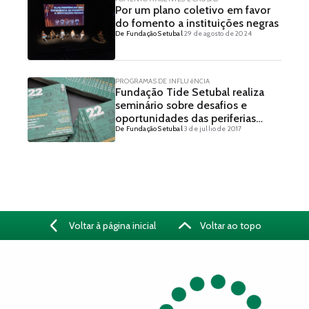
Por um plano coletivo em favor
do fomento a instituições negras
De Fundação Setubal
29 de agosto de 2024
PROGRAMAS DE INFLUêNCIA
Fundação Tide Setubal realiza
seminário sobre desafios e
oportunidades das periferias
De Fundação Setubal
3 de julho de 2017
urbanas
Voltar à página inicial
Voltar ao topo