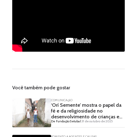
Você também pode gostar
COMUNICAçãO
‘Orí Semente’ mostra o papel da
fé e da religiosidade no
desenvolvimento de crianças e
De Fundação Setubal
31 de outubro de 2025
adolescentes
FOMENTO A AGENTES E CAUSAS