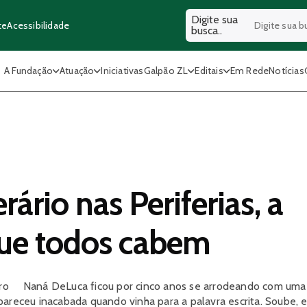
Digite sua
Acessibilidade
te
busca..
A Fundação
Atuação
Iniciativas
Galpão ZL
Editais
Em Rede
Notícias
rário nas Periferias, a
que todos cabem
eiro Naná DeLuca ficou por cinco anos se arrodeando com uma 
areceu inacabada quando vinha para a palavra escrita. Soube, e