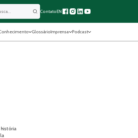
Contato
EN
Buscar
Conhecimento
Glossário
Imprensa
Podcast
história
la