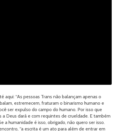
até aqui: “As pessoas Trans não balançam apenas o
balam, estremecem, fraturam o binarismo humano e
você ser expulso do campo do humano. Por isso que
as a Deus dará e com requintes de crueldade. E também
e a humanidade é isso, obrigado, não quero ser isso.
ncontro, “a escrita é um ato para além de entrar em