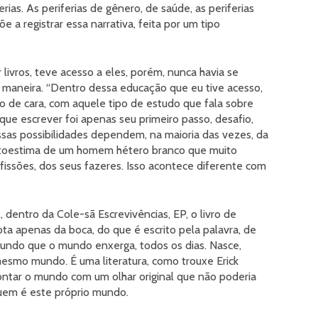
ias. As periferias de gênero, de saúde, as periferias
õe a registrar essa narrativa, feita por um tipo
ivros, teve acesso a eles, porém, nunca havia se
 maneira. “Dentro dessa educação que eu tive acesso,
po de cara, com aquele tipo de estudo que fala sobre
que escrever foi apenas seu primeiro passo, desafio,
ossas possibilidades dependem, na maioria das vezes, da
 autoestima de um homem hétero branco que muito
fissões, dos seus fazeres. Isso acontece diferente com
dentro da Cole-sã Escrevivências, EP, o livro de
ta apenas da boca, do que é escrito pela palavra, de
ndo que o mundo enxerga, todos os dias. Nasce,
mesmo mundo. É uma literatura, como trouxe Erick
tar o mundo com um olhar original que não poderia
quem é este próprio mundo.