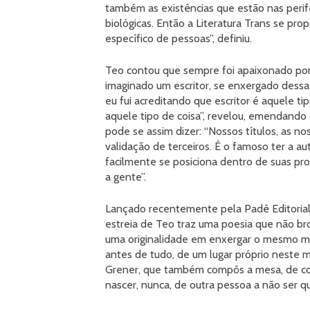
também as existências que estão nas perifer
biológicas. Então a Literatura Trans se prop
específico de pessoas”, definiu.
Teo contou que sempre foi apaixonado por l
imaginado um escritor, se enxergado dessa
eu fui acreditando que escritor é aquele ti
aquele tipo de coisa”, revelou, emendando 
pode se assim dizer: “Nossos títulos, as n
validação de terceiros. É o famoso ter a
facilmente se posiciona dentro de suas pro
a gente”.
Lançado recentemente pela Padê Editorial, 
estreia de Teo traz uma poesia que não bro
uma originalidade em enxergar o mesmo mu
antes de tudo, de um lugar próprio neste 
Grener, que também compôs a mesa, de con
nascer, nunca, de outra pessoa a não ser 