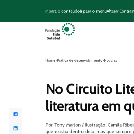
Ir para o conteúdo
Ir para o menu
Alterar Contras
Home
>
Prática de desenvolvimento
>
Notícias
No Circuito Lite
literatura em 
Facebook
Por Tony Marlon / Ilustração: Camila Rib
LinkedIn
que existia dentro dela, mas que sempre p