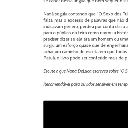
se caber nessa língua que nem sequer é sua
Naná seguiu contando que “O Sexo dos Tu
falta, mas o excesso de palavras que não d
indicavam gênero, perdeu por conta disso 
para o público da feira como narrou a hist
precisar dizer se ela era um homem ou um
surgiu um esforço quase que de engenharia 
achar um caminho de escrita em que todos
Patuá, o livro pode ser conferido mais de 
Escute o que Nana DeLuca escreveu sobre “O S
Recomendável para ouvidos sensíveis em tempos