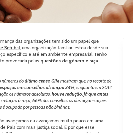
vernança das organizações tem sido um papel que
e Setubal
, uma organização familiar, estou desde sua
aço específico e até em ambiente empresarial, tenho
ito provocada pelas
questões de gênero e raça
.
os números do
último censo Gife
mostram que, no recorte de
 espaços em conselhos alcançou 34%
, enquanto em 2014
ação os números absolutos,
houve redução, já que antes
m relação à raça, 66% dos conselheiros das organizações
s é ocupado por pessoas não binárias.
não avançamos ou avançamos muito pouco em uma
de País com mais justiça social. E por que esse