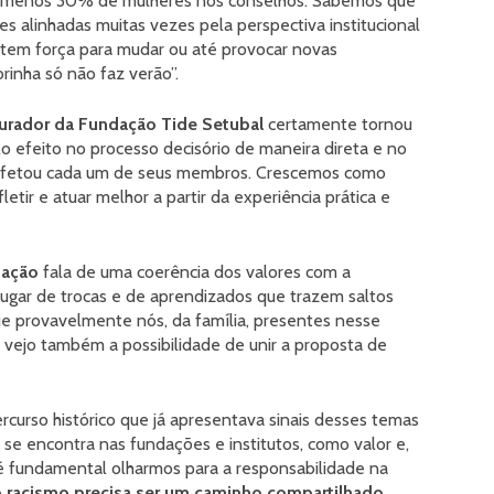
o menos 30% de mulheres nos conselhos. Sabemos que
s alinhadas muitas vezes pela perspectiva institucional
te tem força para mudar ou até provocar novas
rinha só não faz verão”.
rador da Fundação Tide Setubal
certamente tornou
elo efeito no processo decisório de maneira direta e no
afetou cada um de seus membros. Crescemos como
etir e atuar melhor a partir da experiência prática e
dação
fala de uma coerência dos valores com a
ugar de trocas e de aprendizados que trazem saltos
ue provavelmente nós, da família, presentes nesse
 vejo também a possibilidade de unir a proposta de
urso histórico que já apresentava sinais desses temas
se encontra nas fundações e institutos, como valor e,
é fundamental olharmos para a responsabilidade na
 racismo precisa ser um caminho compartilhado