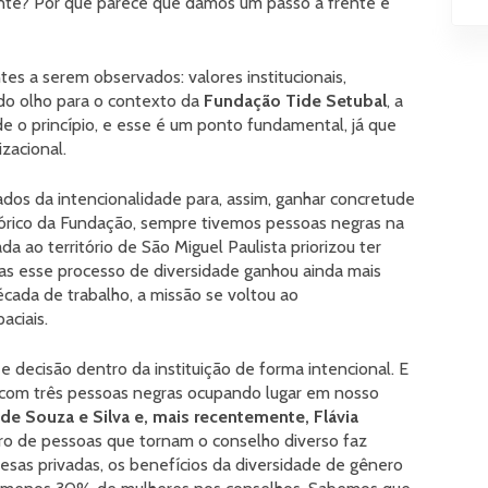
te? Por que parece que damos um passo à frente e
tes a serem observados: valores institucionais,
do olho para o contexto da
Fundação Tide Setubal
, a
e o princípio, e esse é um ponto fundamental, já que
izacional.
dos da intencionalidade para, assim, ganhar concretude
tórico da Fundação, sempre tivemos pessoas negras na
 ao território de São Miguel Paulista priorizou ter
Mas esse processo de diversidade ganhou ainda mais
écada de trabalho, a missão se voltou ao
aciais.
e decisão dentro da instituição de forma intencional. E
, com três pessoas negras ocupando lugar em nosso
n de Souza e Silva e, mais recentemente, Flávia
ro de pessoas que tornam o conselho diverso faz
esas privadas, os benefícios da diversidade de gênero