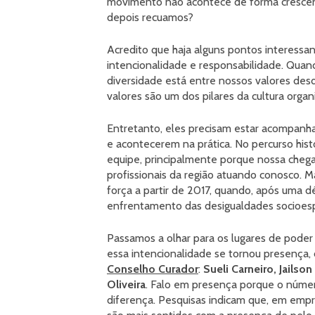
movimento não acontece de forma crescen
depois recuamos?
Acredito que haja alguns pontos interessan
intencionalidade e responsabilidade. Quan
diversidade está entre nossos valores desd
valores são um dos pilares da cultura organ
Entretanto, eles precisam estar acompanha
e acontecerem na prática. No percurso his
equipe, principalmente porque nossa chegada
profissionais da região atuando conosco. 
força a partir de 2017, quando, após uma d
enfrentamento das desigualdades socioesp
Passamos a olhar para os lugares de poder 
essa intencionalidade se tornou presença
Conselho Curador
:
Sueli Carneiro, Jailso
Oliveira
. Falo em presença porque o núme
diferença. Pesquisas indicam que, em empr