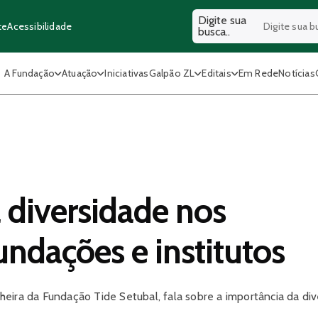
Digite sua
Acessibilidade
te
busca..
A Fundação
Atuação
Iniciativas
Galpão ZL
Editais
Em Rede
Notícias
 diversidade nos
undações e institutos
eira da Fundação Tide Setubal, fala sobre a importância da di