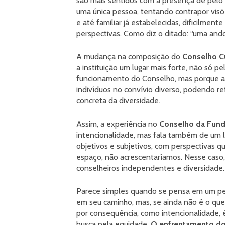
são mais sentidos com a presença de pel
uma única pessoa, tentando contrapor visõe
e até familiar já estabelecidas, dificilmen
perspectivas. Como diz o ditado: “uma ando
A mudança na composição do
Conselho Cu
a instituição um lugar mais forte, não só p
funcionamento do Conselho, mas porque 
indivíduos no convívio diverso, podendo refl
concreta da diversidade.
Assim, a experiência no
Conselho da Fun
intencionalidade, mas fala também de um l
objetivos e subjetivos, com perspectivas q
espaço, não acrescentaríamos. Nesse caso,
conselheiros independentes e diversidade.
Parece simples quando se pensa em um perc
em seu caminho, mas, se ainda não é o que 
por consequência, como intencionalidade, 
busca pela equidade.
O enfrentamento do