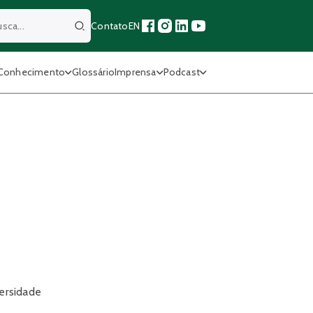
Contato
EN
Buscar
Conhecimento
Glossário
Imprensa
Podcast
versidade