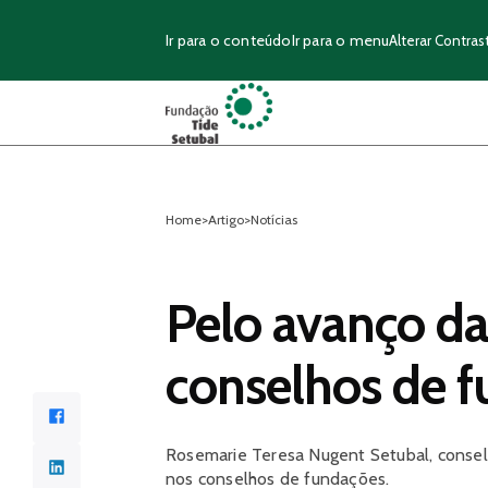
Ir para o conteúdo
Ir para o menu
Alterar Contras
Home
>
Artigo
>
Notícias
Pelo avanço da
conselhos de f
Facebook
Rosemarie Teresa Nugent Setubal, conselh
LinkedIn
nos conselhos de fundações.