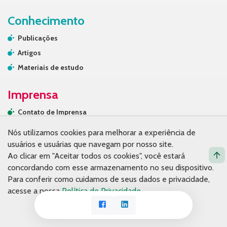
Conhecimento
Publicações
Artigos
Materiais de estudo
Imprensa
Contato de Imprensa
Releases
Nós utilizamos cookies para melhorar a experiência de
Na mídia
usuários e usuárias que navegam por nosso site.
Ao clicar em "Aceitar todos os cookies", você estará
Contato
concordando com esse armazenamento no seu dispositivo.
Para conferir como cuidamos de seus dados e privacidade,
acesse a nossa
Política de Privacidade
.
Facebook
LinkedIn
Aceito o uso de cookies
© Copyright 2026. Fundação Tide Setubal.
Política de privacidade.
Desenvolvido por Espiral Interativa