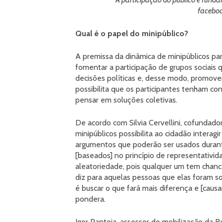
faceboo
Qual é o papel do minipúblico?
A premissa da dinâmica de minipúblicos par
fomentar a participação de grupos sociais
decisões políticas e, desse modo, promover
possibilita que os participantes tenham co
pensar em soluções coletivas.
De acordo com Silvia Cervellini, cofundado
minipúblicos possibilita ao cidadão interag
argumentos que poderão ser usados durante
[baseados] no princípio de representativida
aleatoriedade, pois qualquer um tem chance 
diz para aquelas pessoas que elas foram so
é buscar o que fará mais diferença e [caus
pondera.
Igor Pantoja, assessor de mobilização da 