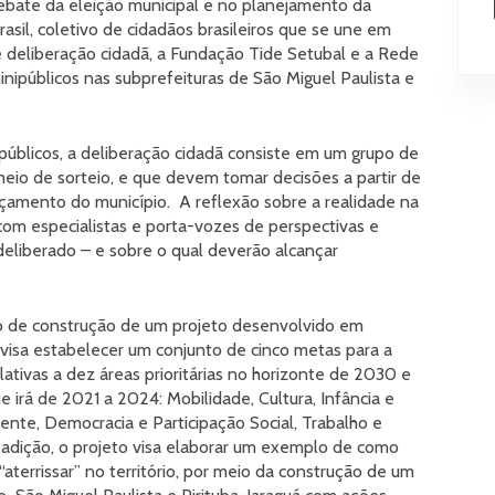
ebate da eleição municipal e no planejamento da
asil, coletivo de cidadãos brasileiros que se une em
e deliberação cidadã, a Fundação Tide Setubal e a Rede
nipúblicos nas subprefeituras de São Miguel Paulista e
públicos, a deliberação cidadã consiste em um grupo de
meio de sorteio, e que devem tomar decisões a partir de
 orçamento do município. A reflexão sobre a realidade na
 com especialistas e porta-vozes de perspectivas e
deliberado – e sobre o qual deverão alcançar
so de construção de um projeto desenvolvido em
visa estabelecer um conjunto de cinco metas para a
ativas a dez áreas prioritárias no horizonte de 2030 e
e irá de 2021 a 2024: Mobilidade, Cultura, Infância e
nte, Democracia e Participação Social, Trabalho e
 adição, o projeto visa elaborar um exemplo de como
“aterrissar” no território, por meio da construção de um