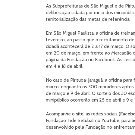
As Subprefeituras de São Miguel e de Pirit
deliberação cidadã por meio dos minipúbli
territorialização das metas de referência.
Em São Miguel Paulista, a oficina de trein
fevereiro, ao passo que o recrutamento de
cidadã acontecerá de 2 a 17 de março. O 
em 20 de março, em frente ao Mercadão de
página da Fundação no Facebook. As sessõ
em 4 e 18 de abril.
No caso de Pirituba-Jaraguá, a oficina para
março, enquanto os 300 moradores aptos à
de março e 9 de abril. O sorteio dos 30 es
minipúblico ocorrerão em 25 de abril e 9 e 
Acompanhe o
site
, as redes sociais (
Faceb
Fundação Tide Setubal no YouTube, para ac
desenvolvido pela Fundação no enfrentam