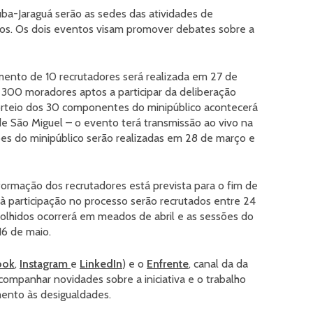
uba-Jaraguá serão as sedes das atividades de
cos. Os dois eventos visam promover debates sobre a
amento de 10 recrutadores será realizada em 27 de
 300 moradores aptos a participar da deliberação
sorteio dos 30 componentes do minipúblico acontecerá
 São Miguel – o evento terá transmissão ao vivo na
es do minipúblico serão realizadas em 28 de março e
 formação dos recrutadores está prevista para o fim de
 participação no processo serão recrutados entre 24
colhidos ocorrerá em meados de abril e as sessões do
16 de maio.
ook
,
Instagram
e
LinkedIn
) e o
Enfrente
, canal da da
ompanhar novidades sobre a iniciativa e o trabalho
ento às desigualdades.