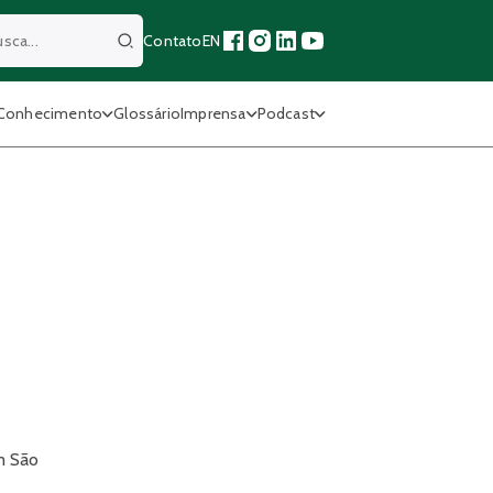
Contato
EN
Buscar
Conhecimento
Glossário
Imprensa
Podcast
m São