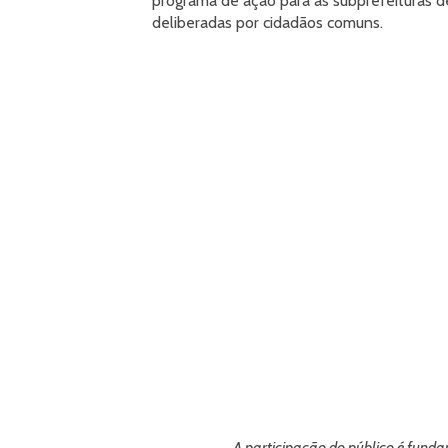
programa de ação para as subprefeituras d
deliberadas por cidadãos comuns.
A participação do público é funda