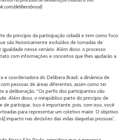
k.com/deliberabrasil)
te do princípio da participação cidadã e tem como foco
 que são historicamente excluídos de tomadas de
 igualdade nesse cenário. Além disso, o processo
ntato com informações e conceitos que lhes ajudarão a
ra e coordenadora do Delibera Brasil, a dinâmica de
ir com pessoas de áreas diferentes, assim como ter
 a deliberação. “Os perfis dos participantes são
de. Além disso, o minipúblico parte do princípio de
de participar. Isso é importante, pois, com isso, você
rteadas para representar um coletivo maior. O objetivo
ará] impacto nas decisões das vidas daquelas pessoas”,
Rede Nossa São Paulo, considera que o processo