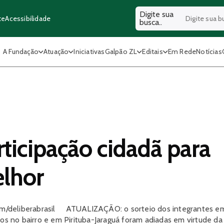
Digite sua
Acessibilidade
te
busca..
A Fundação
Atuação
Iniciativas
Galpão ZL
Editais
Em Rede
Notícias
ticipação cidadã para
lhor
.com/deliberabrasil ATUALIZAÇÃO: o sorteio dos integrantes e
cos no bairro e em Pirituba-Jaraguá foram adiadas em virtude da