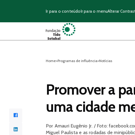
Ir para o conteúdo
Ir para o menu
Alterar Contras
Home
>
Programas de influência
>
Notícias
Promover a par
uma cidade me
Facebook
Por Amauri Eugênio Jr. / Foto: facebook
LinkedIn
Miguel Paulista e as rodadas de minipúbli