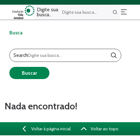
Digite sua
busca..
Buscar
Busca
Search
Buscar
Nada encontrado!
Voltar à página inicial
Voltar ao topo