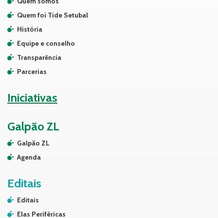
Quem somos
Quem foi Tide Setubal
História
Equipe e conselho
Transparência
Parcerias
Iniciativas
Galpão ZL
Galpão ZL
Agenda
Editais
Editais
Elas Periféricas