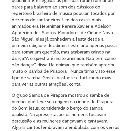
quadrilha. Em seguida, as pessoas foram formando
pares para bailarem ao som dos clássicos do
repertório brasileiro de música popular, tocados por
dezenas de sanfoneiros. Um dos casais mais
animados era Helenimar Pereira Xavier e Adelson
Aparecido dos Santos. Moradores de Cidade Nova
São Miguel, eles já conheciam a festa desde a
primeira edição e decidiram neste ano apenas passar
para tomar um quentão, mas acabaram caindo na
dança.“A orquestra é muito animada. Não tem como
não dançar”, disse Helenimar, que também apreciou
muito o samba de Pirapora. “Nunca tinha visto esse
tipo de samba. Gostei bastante e fui ficando mais
para ver as outras atrações”, conta.
O grupo Samba de Pirapora mostrou o samba de
bumbo, que teve sua origem na cidade de Pirapora
do Bom Jesus, considerada o berço do samba
paulista. Na apresentação, os homens tocavam
percussão e as mulheres dançavam e cantavam.
Alguns cantos lembravam a embolada, com os versos