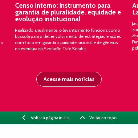
Censo interno: instrumento para
A
garantia de pluralidade, equidade e
L
evolução institucional
Jaq
zon
Realizado anualmente, o levantamento funciona como
ab
bússola para o desenvolvimento de estratégias e ações
Fun
 a
com foco em garantir a paridade racional e de gêneros
pe
na estrutura da Fundação Tide Setubal
Acesse mais notícias
Voltar à página inicial
Voltar ao topo