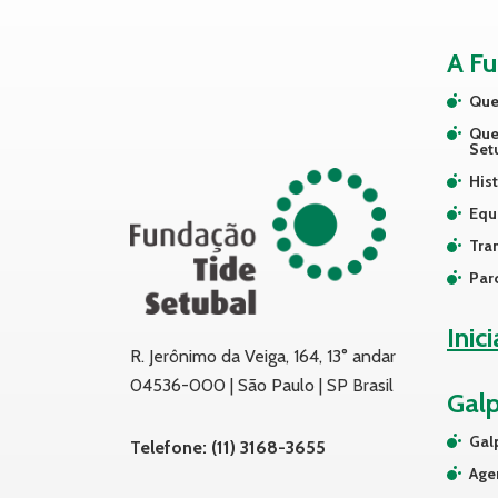
A F
Que
Que
Set
Hist
Equ
Tra
Par
Inic
R. Jerônimo da Veiga, 164, 13° andar
04536-000 | São Paulo | SP Brasil
Gal
Gal
Telefone: (11) 3168-3655
Age