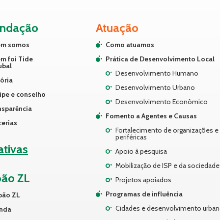
undação
Atuação
m somos
Como atuamos
m foi Tide
Prática de Desenvolvimento Local
ubal
Desenvolvimento Humano
ória
Desenvolvimento Urbano
ipe e conselho
Desenvolvimento Econômico
nsparência
Fomento a Agentes e Causas
cerias
Fortalecimento de organizações e 
periféricas
iativas
Apoio à pesquisa
Mobilização de ISP e da sociedade 
pão ZL
Projetos apoiados
Programas de influência
pão ZL
Cidades e desenvolvimento urba
nda