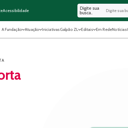
Digite sua
Acessibilidade
te
busca..
A Fundação
Atuação
Iniciativas
Galpão ZL
Editais
Em Rede
Notícias
TA
orta