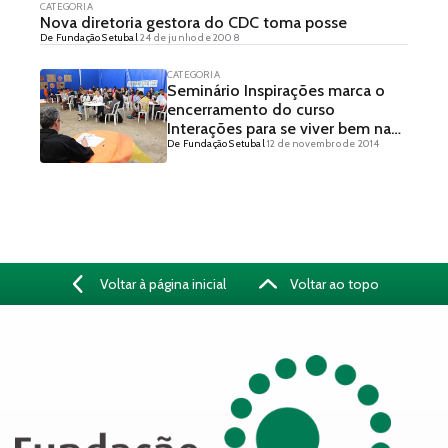
CATEGORIA
Nova diretoria gestora do CDC toma posse
De Fundação Setubal
24 de junho de 2008
CATEGORIA
Seminário Inspirações marca o
encerramento do curso
Interações para se viver bem na
De Fundação Setubal
12 de novembro de 2014
escola
Voltar à página inicial
Voltar ao topo