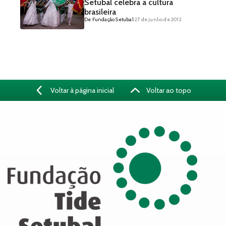
Setubal celebra a cultura
brasileira
De Fundação Setubal
27 de junho de 2012
Voltar à página inicial
Voltar ao topo