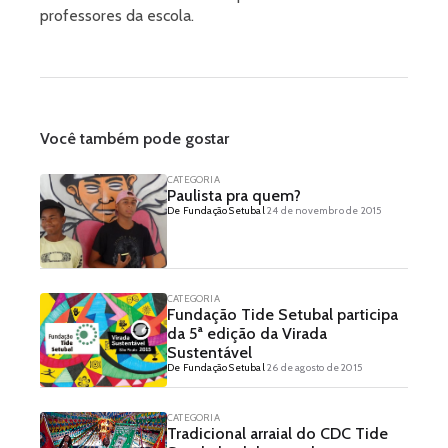
professores da escola.
Você também pode gostar
CATEGORIA
Paulista pra quem?
De Fundação Setubal
24 de novembro de 2015
CATEGORIA
Fundação Tide Setubal participa
da 5ª edição da Virada
Sustentável
De Fundação Setubal
26 de agosto de 2015
CATEGORIA
Tradicional arraial do CDC Tide