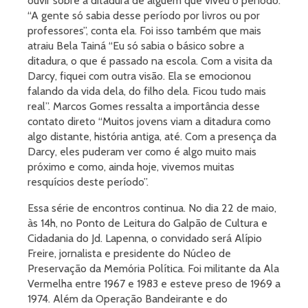
ouvir sobre a ditadura de alguém que viveu o período.
“A gente só sabia desse período por livros ou por
professores”, conta ela. Foi isso também que mais
atraiu Bela Tainá “Eu só sabia o básico sobre a
ditadura, o que é passado na escola. Com a visita da
Darcy, fiquei com outra visão. Ela se emocionou
falando da vida dela, do filho dela. Ficou tudo mais
real”. Marcos Gomes ressalta a importância desse
contato direto “Muitos jovens viam a ditadura como
algo distante, história antiga, até. Com a presença da
Darcy, eles puderam ver como é algo muito mais
próximo e como, ainda hoje, vivemos muitas
resquícios deste período”.
Essa série de encontros continua. No dia 22 de maio,
às 14h, no Ponto de Leitura do Galpão de Cultura e
Cidadania do Jd. Lapenna, o convidado será Alípio
Freire, jornalista e presidente do Núcleo de
Preservação da Memória Política. Foi militante da Ala
Vermelha entre 1967 e 1983 e esteve preso de 1969 a
1974. Além da Operação Bandeirante e do