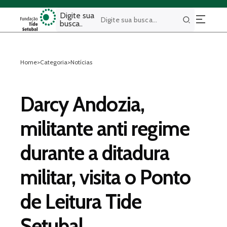
Digite sua
busca..
Buscar
Home
>
Categoria
>
Notícias
Darcy Andozia,
militante anti regime
durante a ditadura
militar, visita o Ponto
de Leitura Tide
Setubal