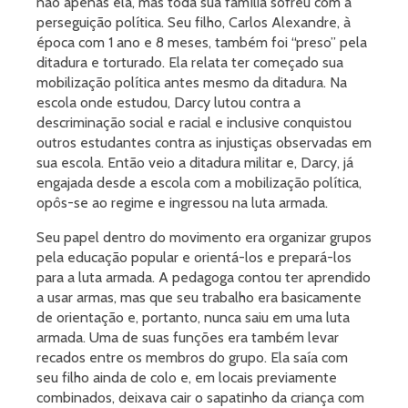
não apenas ela, mas toda sua família sofreu com a
perseguição política. Seu filho, Carlos Alexandre, à
época com 1 ano e 8 meses, também foi “preso” pela
ditadura e torturado. Ela relata ter começado sua
mobilização política antes mesmo da ditadura. Na
escola onde estudou, Darcy lutou contra a
descriminação social e racial e inclusive conquistou
outros estudantes contra as injustiças observadas em
sua escola. Então veio a ditadura militar e, Darcy, já
engajada desde a escola com a mobilização política,
opôs-se ao regime e ingressou na luta armada.
Seu papel dentro do movimento era organizar grupos
pela educação popular e orientá-los e prepará-los
para a luta armada. A pedagoga contou ter aprendido
a usar armas, mas que seu trabalho era basicamente
de orientação e, portanto, nunca saiu em uma luta
armada. Uma de suas funções era também levar
recados entre os membros do grupo. Ela saía com
seu filho ainda de colo e, em locais previamente
combinados, deixava cair o sapatinho da criança com