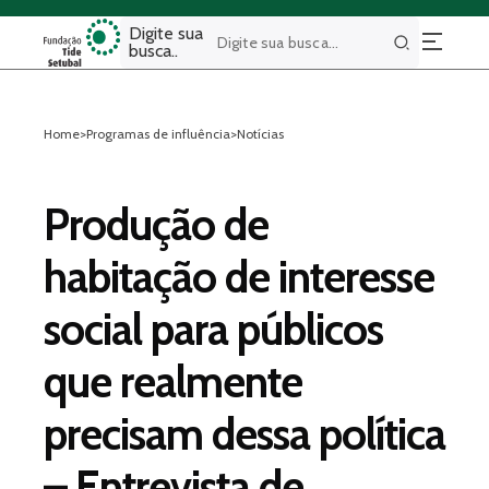
Digite sua
busca..
Buscar
Home
>
Programas de influência
>
Notícias
Produção de
habitação de interesse
social para públicos
que realmente
precisam dessa política
– Entrevista de