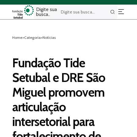
Digite sua
busca..
Buscar
Home
>
Categoria
>
Notícias
Fundação Tide
Setubal e DRE São
Miguel promovem
articulação
intersetorial para
fortalecimento de