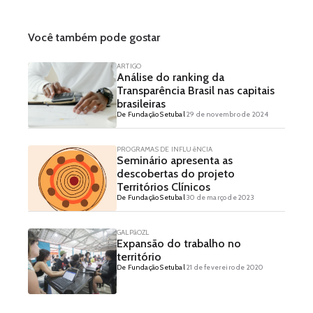
Você também pode gostar
ARTIGO
Análise do ranking da
Transparência Brasil nas capitais
brasileiras
De Fundação Setubal
29 de novembro de 2024
PROGRAMAS DE INFLUêNCIA
Seminário apresenta as
descobertas do projeto
Territórios Clínicos
De Fundação Setubal
30 de março de 2023
GALPãOZL
Expansão do trabalho no
território
De Fundação Setubal
21 de fevereiro de 2020