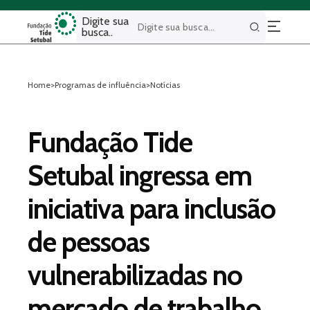
Digite sua
busca..
Buscar
Home
>
Programas de influência
>
Notícias
Fundação Tide
Setubal ingressa em
iniciativa para inclusão
de pessoas
vulnerabilizadas no
mercado de trabalho