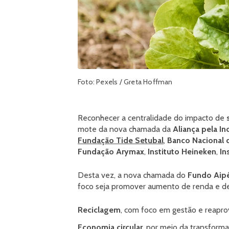
Foto: Pexels / Greta Hoffman
Reconhecer a centralidade do impacto de
mote da nova chamada da
Aliança pela In
Fundação Tide Setubal
,
Banco Nacional 
Fundação Arymax
,
Instituto Heineken
,
In
Desta vez, a nova chamada do
Fundo Aip
foco seja promover aumento de renda e de 
Reciclagem
, com foco em gestão e reapro
Economia circular
, por meio da transform