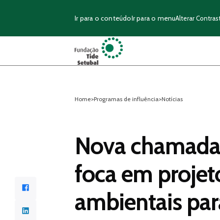
Ir para o conteúdo
Ir para o menu
Alterar Contras
Home
>
Programas de influência
>
Notícias
Nova chamada 
foca em projet
Facebook
ambientais par
LinkedIn