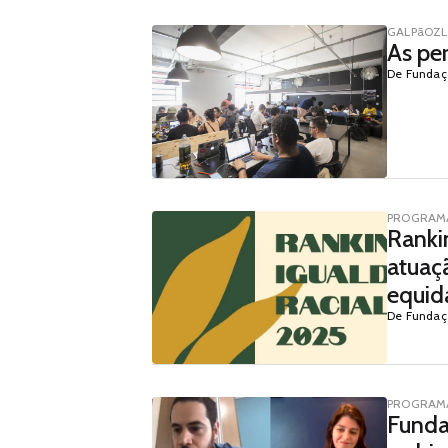
GALPãOZL
As per
De Fundaç
PROGRAMA
Ranki
atuaç
equid
De Fundaç
PROGRAMA
Funda