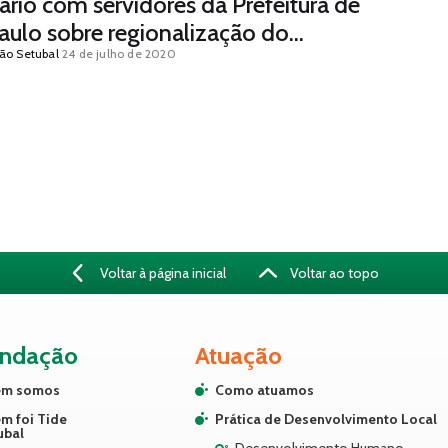
ário com servidores da Prefeitura de
aulo sobre regionalização do
mento
ão Setubal
24 de julho de 2020
Voltar à página inicial
Voltar ao topo
undação
Atuação
m somos
Como atuamos
m foi Tide
Prática de Desenvolvimento Local
ubal