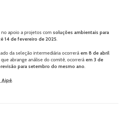
o no apoio a projetos com
soluções ambientais para
té 14 de fevereiro de 2025
.
ado da seleção intermediária ocorrerá
em 8 de abril
l, que abrange análise do comitê, ocorrerá
em 3 de
 previsão para setembro do mesmo ano
.
o Aipê
.