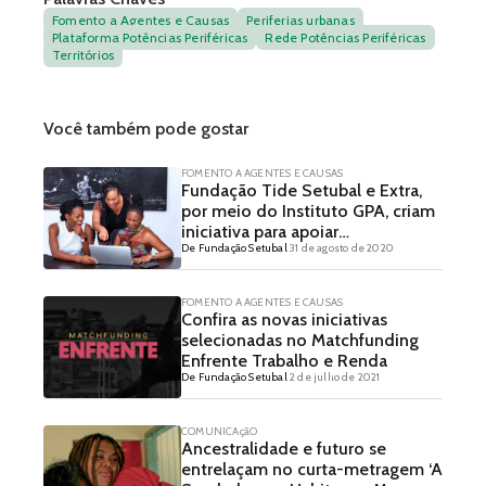
Fomento a Agentes e Causas
Periferias urbanas
Plataforma Potências Periféricas
Rede Potências Periféricas
Territórios
Você também pode gostar
FOMENTO A AGENTES E CAUSAS
Fundação Tide Setubal e Extra,
por meio do Instituto GPA, criam
iniciativa para apoiar
De Fundação Setubal
31 de agosto de 2020
empreendedoras periféricas
FOMENTO A AGENTES E CAUSAS
Confira as novas iniciativas
selecionadas no Matchfunding
Enfrente Trabalho e Renda
De Fundação Setubal
2 de julho de 2021
COMUNICAçãO
Ancestralidade e futuro se
entrelaçam no curta-metragem ‘A