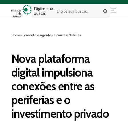
Digite sua
busca..
Buscar
Home
>
Fomento a agentes e causas
>
Notícias
Nova plataforma
digital impulsiona
conexões entre as
periferias e o
investimento privado