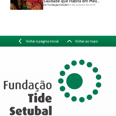
Saudade que Habita em Meu
De Fundação Setubal
31 de outubro de 2025
Armário’
Voltar à página inicial
Voltar ao topo