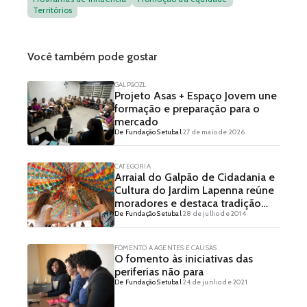
Territórios
Você também pode gostar
GALPãOZL
Projeto Asas + Espaço Jovem une
formação e preparação para o
mercado
De Fundação Setubal
27 de maio de 2026
CATEGORIA
Arraial do Galpão de Cidadania e
Cultura do Jardim Lapenna reúne
moradores e destaca tradição
De Fundação Setubal
28 de julho de 2014
caipira
FOMENTO A AGENTES E CAUSAS
O fomento às iniciativas das
periferias não para
De Fundação Setubal
24 de junho de 2021