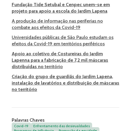
Fundação Tide Setubal e Cenpec unem-se em
projeto para apoio a escola do Jardim Lapena
A produção de informação nas periferias no
combate aos efeitos da Covid-19
Universidades públicas de São Paulo estudam os
efeitos da Covid-19 em territórios periféricos
Apoio ao coletivo de Costureiras do Jardim
Lapenna para a fabricação de 7,2 mil máscaras
distribuídas no
território
Criação do grupo de guardiãs do Jardim Lapena,
instalação de lavatórios e distribuição de máscaras
no território
Palavras Chaves
Covid-19
Enfrentamento das desigualdades
Programas de Influência
Promoção da equidade