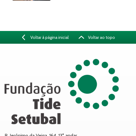
Voltar à página inicial
Voltar ao topo
R. Jerônimo da Veiga, 164, 13° andar