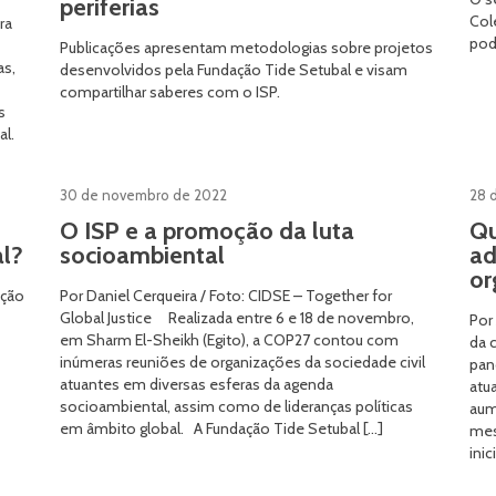
periferias
Col
ra
pod
Publicações apresentam metodologias sobre projetos
as,
desenvolvidos pela Fundação Tide Setubal e visam
compartilhar saberes com o ISP.
s
al.
30 de novembro de 2022
28 
O ISP e a promoção da luta
Qu
l?
socioambiental
ad
or
ação
Por Daniel Cerqueira / Foto: CIDSE – Together for
Global Justice Realizada entre 6 e 18 de novembro,
Por
em Sharm El-Sheikh (Egito), a COP27 contou com
da 
inúmeras reuniões de organizações da sociedade civil
pan
atuantes em diversas esferas da agenda
atu
socioambiental, assim como de lideranças políticas
aum
em âmbito global. A Fundação Tide Setubal […]
mes
inic