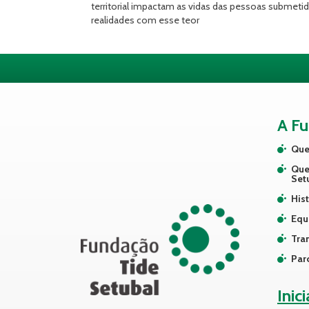
territorial impactam as vidas das pessoas submetid
realidades com esse teor
A F
Que
Que
Set
Hist
Equ
Tra
Par
Inic