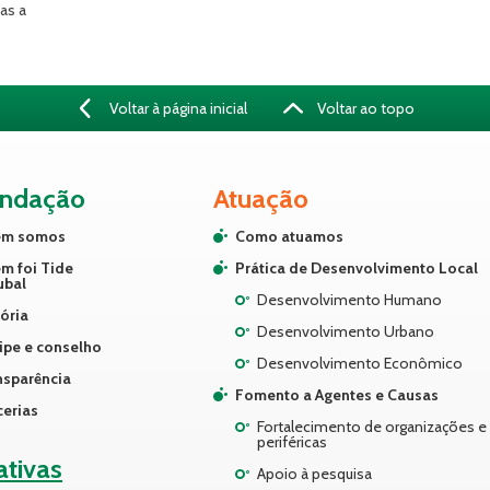
as a
Voltar à página inicial
Voltar ao topo
undação
Atuação
m somos
Como atuamos
m foi Tide
Prática de Desenvolvimento Local
ubal
Desenvolvimento Humano
ória
Desenvolvimento Urbano
ipe e conselho
Desenvolvimento Econômico
nsparência
Fomento a Agentes e Causas
cerias
Fortalecimento de organizações e 
periféricas
iativas
Apoio à pesquisa