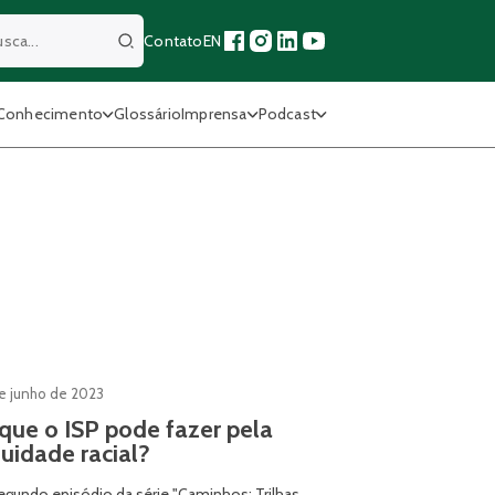
Contato
EN
Buscar
Conhecimento
Glossário
Imprensa
Podcast
de junho de 2023
que o ISP pode fazer pela
uidade racial?
egundo episódio da série "Caminhos: Trilhas