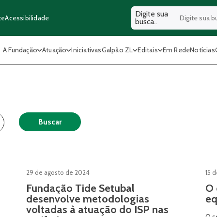
Digite sua
Acessibilidade
te
busca..
A Fundação
Atuação
Iniciativas
Galpão ZL
Editais
Em Rede
Notícias
Buscar
29 de agosto de 2024
15 
Fundação Tide Setubal
O 
desenvolve metodologias
eq
voltadas à atuação do ISP nas
O s