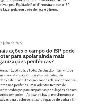
etivas pela Equidade Racial" mostra o que o ISP
e fazer pela equidade de raça e gênero.
de julho de 2022
ais ações o campo do ISP pode
otar para apoiar ainda mais
ganizações periféricas?
 Amauri Eugênio Jr. / Foto: Divulgação Em virtude
crise social e econômica intensificada pela
demia de Covid-19, organizações da sociedade civil
antes nas periferias Brasil adentro tiveram de
entar esforços para amparar as populações desses
mos territórios. Apesar de haver movimentos e
iativas para desburocratizar o repasse de verba a […]