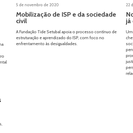
5 de novembro de 2020
22 
Mobilização de ISP e da sociedade
No
civil
já
A Fundação Tide Setubal apoia o processo contínuo de
Uma
estruturação e aprendizado do ISP, com foco no
che
enfrentamento às desigualdades.
soc
na
pen
pro
tro
jus
ntal
per
rel
s
s,