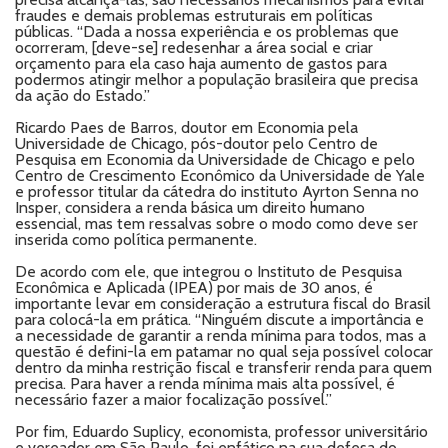
fraudes e demais problemas estruturais em políticas
públicas. “Dada a nossa experiência e os problemas que
ocorreram, [deve-se] redesenhar a área social e criar
orçamento para ela caso haja aumento de gastos para
podermos atingir melhor a população brasileira que precisa
da ação do Estado.”
Ricardo Paes de Barros, doutor em Economia pela
Universidade de Chicago, pós-doutor pelo Centro de
Pesquisa em Economia da Universidade de Chicago e pelo
Centro de Crescimento Econômico da Universidade de Yale
e professor titular da cátedra do instituto Ayrton Senna no
Insper, considera a renda básica um direito humano
essencial, mas tem ressalvas sobre o modo como deve ser
inserida como política permanente.
De acordo com ele, que integrou o Instituto de Pesquisa
Econômica e Aplicada (IPEA) por mais de 30 anos, é
importante levar em consideração a estrutura fiscal do Brasil
para colocá-la em prática. “Ninguém discute a importância e
a necessidade de garantir a renda mínima para todos, mas a
questão é defini-la em patamar no qual seja possível colocar
dentro da minha restrição fiscal e transferir renda para quem
precisa. Para haver a renda mínima mais alta possível, é
necessário fazer a maior focalização possível.”
Por fim, Eduardo Suplicy, economista, professor universitário
e vereador em São Paulo, foi enfático na sua defesa do