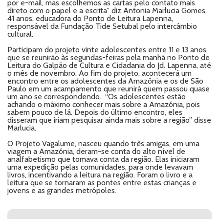
por e-mail, mas escolhemos as cartas pelo contato mais
direto com o papel e a escrita” diz Antonia Marlucia Gomes,
41 anos, educadora do Ponto de Leitura Lapenna,
responsável da Fundação Tide Setubal pelo intercâmbio
cultural.
Participam do projeto vinte adolescentes entre 11 e 13 anos,
que se reunirão às segundas-feiras pela manhã no Ponto de
Leitura do Galpão de Cultura e Cidadania do Jd. Lapenna, até
o mês de novembro. Ao fim do projeto, acontecerá um
encontro entre os adolescentes da Amazônia e os de São
Paulo em um acampamento que reunirá quem passou quase
um ano se correspondendo. “Os adolescentes estão
achando o máximo conhecer mais sobre a Amazônia, pois
sabem pouco de lá. Depois do último encontro, eles
disseram que iriam pesquisar ainda mais sobre a região” disse
Marlucia.
O Projeto Vagalume, nasceu quando três amigas, em uma
viagem a Amazônia, deram-se conta do alto nível de
analfabetismo que tomava conta da região. Elas iniciaram
uma expedição pelas comunidades, para onde levavam
livros, incentivando a leitura na região. Foram o livro e a
leitura que se tornaram as pontes entre estas crianças e
jovens e as grandes metrópoles.