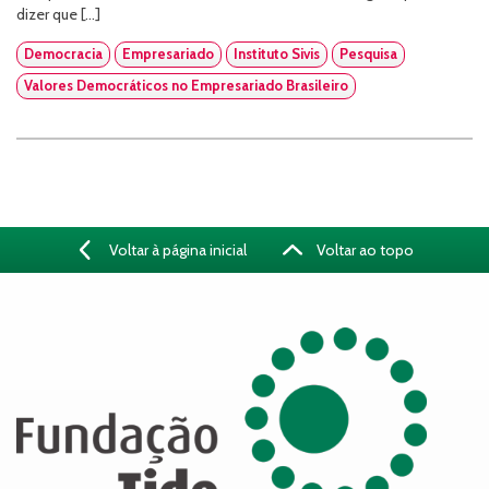
dizer que […]
Democracia
Empresariado
Instituto Sivis
Pesquisa
Valores Democráticos no Empresariado Brasileiro
Voltar à página inicial
Voltar ao topo