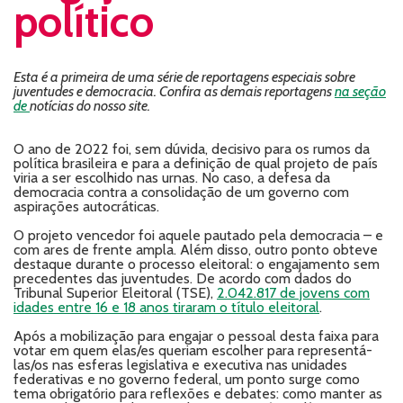
político
Esta é a primeira de uma série de reportagens especiais sobre
juventudes e democracia. Confira as demais reportagens
na seção
de
notícias do nosso site.
O ano de 2022 foi, sem dúvida, decisivo para os rumos da
política brasileira e para a definição de qual projeto de país
viria a ser escolhido nas urnas. No caso, a defesa da
democracia contra a consolidação de um governo com
aspirações autocráticas.
O projeto vencedor foi aquele pautado pela democracia – e
com ares de frente ampla. Além disso, outro ponto obteve
destaque durante o processo eleitoral: o engajamento sem
precedentes das juventudes. De acordo com dados do
Tribunal Superior Eleitoral (TSE),
2.042.817 de jovens com
idades entre 16 e 18 anos tiraram o título eleitoral
.
Após a mobilização para engajar o pessoal desta faixa para
votar em quem elas/es queriam escolher para representá-
las/os nas esferas legislativa e executiva nas unidades
federativas e no governo federal, um ponto surge como
tema obrigatório para reflexões e debates: como manter as