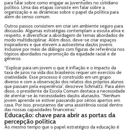
para falar sobre como engajar as juventudes no cotidiano
político. Uma das etapas consiste em falar sobre a
organização e as dinâmicas sobre o papel da política para
além do senso comum.
Outros passos consistem em criar um ambiente seguro para
discussão. Algumas estratégias contemplam a escuta ativa e
respeito, e diversificar a abordagem de temas abordados de
modo multidisciplinar. Além disso, deve-se criar espaços
inspiradores e que elevem a autoestima das/os jovens.
Inclusive por meio de diálogos com figuras de referência nos
tópicos abordados na promoção da equidade racial e de
gêneros.
“Explicar para um jovem o que é inflação e o impacto da
taxa de juros na vida dos brasileiros requer um exercício de
criatividade. Esse processo é construído em um grupo
diverso e com a observação dos relatos dos próprios alunos
que passam pela experiência”, descreve Schmaltz. Para além
disso, o presidente da Escola Comum destaca a necessidade
de atentar-se às necessidades das/os alunas/os. “Nenhum
jovem aprende se estiver passando por sérios apertos em
casa. Por isso, procuramos dar uma assistência social dentro
das nossas capacidades financeiras.”
Educação: chave para abrir as portas da
percepção política
Ao mesmo tempo que o papel estratégico da educação é