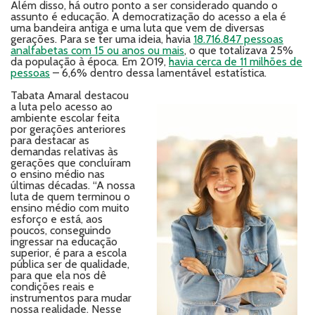
Além disso, há outro ponto a ser considerado quando o
assunto é educação. A democratização do acesso a ela é
uma bandeira antiga e uma luta que vem de diversas
gerações. Para se ter uma ideia, havia
18.716.847 pessoas
analfabetas com 15 ou anos ou mais
, o que totalizava 25%
da população à época. Em 2019,
havia cerca de 11 milhões de
pessoas
– 6,6% dentro dessa lamentável estatística.
Tabata Amaral destacou
a luta pelo acesso ao
ambiente escolar feita
por gerações anteriores
para destacar as
demandas relativas às
gerações que concluíram
o ensino médio nas
últimas décadas. “A nossa
luta de quem terminou o
ensino médio com muito
esforço e está, aos
poucos, conseguindo
ingressar na educação
superior, é para a escola
pública ser de qualidade,
para que ela nos dê
condições reais e
instrumentos para mudar
nossa realidade. Nesse