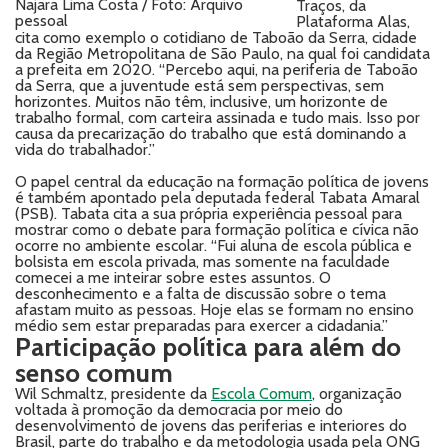
Najara Lima Costa / Foto: Arquivo
Traços, da
pessoal
Plataforma Alas,
cita como exemplo o cotidiano de Taboão da Serra, cidade
da Região Metropolitana de São Paulo, na qual foi candidata
a prefeita em 2020. “Percebo aqui, na periferia de Taboão
da Serra, que a juventude está sem perspectivas, sem
horizontes. Muitos não têm, inclusive, um horizonte de
trabalho formal, com carteira assinada e tudo mais. Isso por
causa da precarização do trabalho que está dominando a
vida do trabalhador.”
O papel central da educação na formação política de jovens
é também apontado pela deputada federal Tabata Amaral
(PSB). Tabata cita a sua própria experiência pessoal para
mostrar como o debate para formação política e cívica não
ocorre no ambiente escolar. “Fui aluna de escola pública e
bolsista em escola privada, mas somente na faculdade
comecei a me inteirar sobre estes assuntos. O
desconhecimento e a falta de discussão sobre o tema
afastam muito as pessoas. Hoje elas se formam no ensino
médio sem estar preparadas para exercer a cidadania.”
Participação política para além do
senso comum
Wil Schmaltz, presidente da
Escola Comum
, organização
voltada à promoção da democracia por meio do
desenvolvimento de jovens das periferias e interiores do
Brasil, parte do trabalho e da metodologia usada pela ONG