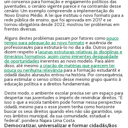
um consenso para formação e engajamento políticos das
juventudes, o cenário vigente parece ir na contramão desse
cenário. Um exemplo compreende a implementação do
Novo Ensino Médio. A lei que instituiu o novo formato para a
rede pública de ensino, que foi aprovada em 2017 e se
tornou obrigatória desde 2022, mostrou ter problemas em
frentes diversas.
Alguns destes problemas passam por fatores como
pouco
tempo para adequação ao novo formato
e ausência de
professoras/es para estruturá-lo no dia a dia. Outros pontos
dizem respeito a
lacunas estruturais relativas às disciplinas e
itinerários formativos, assim como iminentes desigualdade
de oportunidades
inerentes ao novo modelo. Para além
disso, até mesmo
a criação de matérias que parecem ter
pouca ou nenhuma relevância
para a formação estudantil e
cidadã das/os alunas/os entrou na história. Por consequência,
para estimular o senso crítico desse mesmo grupo quanto à
educação política e a direitos fundamentais.
Deste modo, o ambiente escolar precisa ser um espaço para
despertar nas juventudes o ímpeto de reivindicar direitos. “É
isso o que a escola também pode formar nessa perspectiva
cidadã, mesmo para o esse jovem tenha como horizonte
buscar os seus direitos quando eles não são garantidos, seja
nos âmbitos municipal, da sua comunidade, estadual e
federal”, pondera Najara Lima Costa.
Democratizar, universalizar e formar cidadãs/ãos