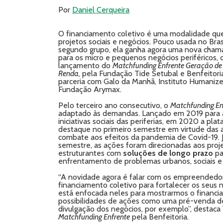
Por
Daniel Cerqueira
O financiamento coletivo é uma modalidade que
projetos sociais e negócios. Pouco usada no Bras
segundo grupo, ela ganha agora uma nova cham
para os micro e pequenos negócios periféricos,
lançamento do
Matchfunding Enfrente Geração de
Renda,
pela Fundação Tide Setubal e Benfeitori
parceria com Galo da Manhã, Instituto Humanize
Fundação Arymax.
Pelo terceiro ano consecutivo, o
Matchfunding En
adaptado às demandas. Lançado em 2019 para 
iniciativas sociais das periferias, em 2020 a pl
destaque no primeiro semestre em virtude das 
combate aos efeitos da pandemia de Covid-19. 
semestre, as ações foram direcionadas aos proj
estruturantes com
soluções de longo prazo
pa
enfrentamento de problemas urbanos, sociais e
“A novidade agora é falar com os empreendedo
financiamento coletivo para fortalecer os seus 
está enfocada neles para mostrarmos o financi
possibilidades de ações como uma pré-venda de
divulgação dos negócios, por exemplo”, destaca
Matchfunding Enfrente
pela Benfeitoria.