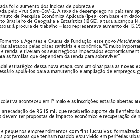
amada foi o aumento dos índices de pobreza e
ada pelo vírus Sars-CoV-2. A taxa de desemprego no país tem ap
nstituto de Pesquisa Econômica Aplicada (Ipea) com base em dad
uto Brasileiro de Geografia e Estatística (IBGE), a taxa alcançou
essoas à procura de trabalho – isso representava aumento de 16,
 Fomento a Agentes e Causas da Fundação, esse novo
Matchfundi
rias afetados pelas crises sanitária e econômica. “É muito impo
 e renda, e tiveram os seus negócios impactados economicamente
para as famílias que dependem da renda para sobreviver.”
cial estratégico dessa nova etapa, com um olhar para as
novas e
ssário apoiá-los para a manutenção e ampliação de empregos, g
oletiva aconteceu em 1º maio e as inscrições estarão abertas
at
 arrecadação de
R$ 15 mil
, que receberão suporte da Benfeitor
las devem ter propostas de impacto econômico e recuperação de 
icro e pequenos empreendimentos
com fins lucrativos
, formalizad
s por pessoas que tenham nascido e/ou vivido em periferias urba