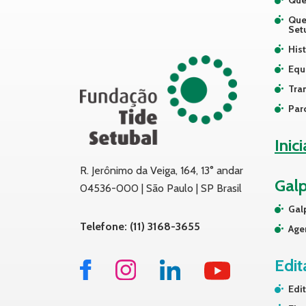
Que
Que
Set
Hist
Equ
Tra
Par
Inic
R. Jerônimo da Veiga, 164, 13° andar
Gal
04536-000 | São Paulo | SP Brasil
Gal
Telefone: (11) 3168-3655
Age
Edit
Edit