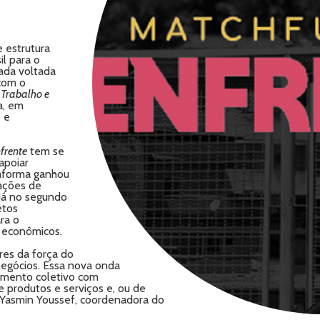
 estrutura
il para o
ada voltada
 com o
 Trabalho e
a, em
 e
frente
tem se
apoiar
ataforma ganhou
ações de
Já no segundo
etos
ra o
 econômicos.
res da força do
negócios. Essa nova onda
amento coletivo com
 produtos e serviços e, ou de
 Yasmin Youssef, coordenadora do