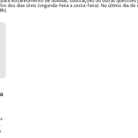
ara esclarecimento de dúvidas, solicitações ou outras questões p
o dos dias úteis (segunda-feira a sexta-feira). No último dia de 
8h).
ca
ma
.
a