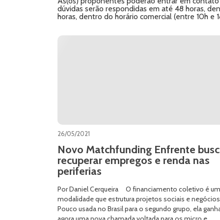
As(os) proponentes poderão entrar em contato p
dúvidas serão respondidas em até 48 horas, dentr
horas, dentro do horário comercial (entre 10h e 1
26/05/2021
Novo Matchfunding Enfrente bus
recuperar empregos e renda nas
periferias
Por Daniel Cerqueira O financiamento coletivo é u
modalidade que estrutura projetos sociais e negócios
Pouco usada no Brasil para o segundo grupo, ela ganh
agora uma nova chamada voltada para os micro e