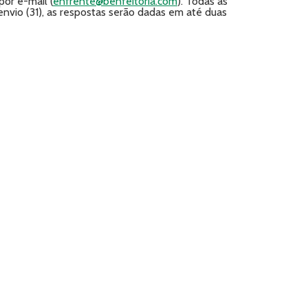
or e-mail (
enfrente@benfeitoria.com
). Todas as
envio (31), as respostas serão dadas em até duas