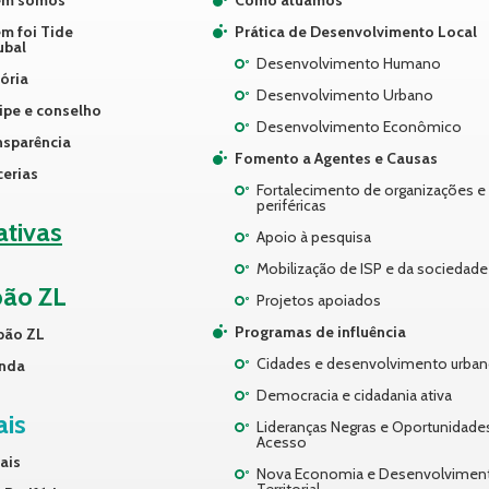
m somos
Como atuamos
m foi Tide
Prática de Desenvolvimento Local
ubal
Desenvolvimento Humano
ória
Desenvolvimento Urbano
ipe e conselho
Desenvolvimento Econômico
nsparência
Fomento a Agentes e Causas
cerias
Fortalecimento de organizações e 
periféricas
iativas
Apoio à pesquisa
Mobilização de ISP e da sociedade 
pão ZL
Projetos apoiados
Programas de influência
pão ZL
Cidades e desenvolvimento urba
nda
Democracia e cidadania ativa
ais
Lideranças Negras e Oportunidade
Acesso
ais
Nova Economia e Desenvolvimen