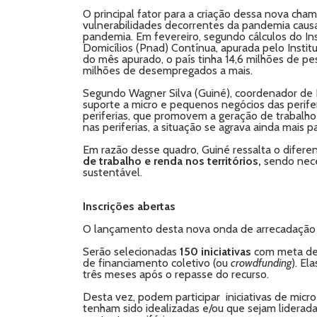
O principal fator para a criação dessa nova ch
vulnerabilidades decorrentes da pandemia caus
pandemia. Em fevereiro, segundo cálculos do I
Domicílios (Pnad) Contínua, apurada pelo Instit
do mês apurado, o país tinha 14,6 milhões de p
milhões de desempregados a mais.
Segundo Wagner Silva (Guiné), coordenador de
suporte a micro e pequenos negócios das perife
periferias, que promovem a geração de trabalho
nas periferias, a situação se agrava ainda mais 
Em razão desse quadro, Guiné ressalta o diferen
de trabalho e renda nos territórios
,
sendo nece
sustentável.
Inscrições abertas
O lançamento desta nova onda de arrecadação c
Serão selecionadas
150 iniciativas
com meta de
de financiamento coletivo (ou
crowdfunding
). E
três meses após o repasse do recurso.
Desta vez, podem participar iniciativas de m
tenham sido idealizadas e/ou que sejam liderada