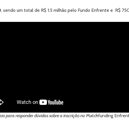
0
, sendo um total de R$ 1,5 milhão pelo Fundo Enfrente e R$ 750
aio para responder dúvidas sobre a inscrição no
Matchfunding Enfrent