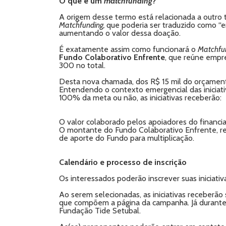
O que é um
matchfunding
?
A origem desse termo está relacionada a outro 
Matchfunding,
que poderia ser traduzido como “e
aumentando o valor dessa doação.
É exatamente assim como funcionará o
Matchfun
Fundo Colaborativo Enfrente
, que reúne empre
300 no total.
Desta nova chamada, dos R$ 15 mil do orçamento 
Entendendo o contexto emergencial das iniciat
100% da meta ou não, as iniciativas receberão:
O valor colaborado pelos apoiadores do financi
O montante do Fundo Colaborativo Enfrente, refe
de aporte do Fundo para multiplicação.
Calendário e processo de inscrição
Os interessados poderão inscrever suas iniciati
Ao serem selecionadas, as iniciativas receber
que compõem a página da campanha. Já durante 
Fundação Tide Setubal.