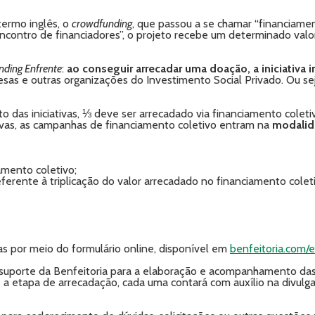
termo inglês, o
crowdfunding
, que passou a se chamar “financiament
ncontro de financiadores”, o projeto recebe um determinado valo
ding Enfrente
:
ao conseguir arrecadar uma doação, a iniciativa in
sas e outras organizações do Investimento Social Privado. Ou se
das iniciativas, ⅓ deve ser arrecadado via financiamento coleti
ivas, as campanhas de financiamento coletivo entram na
modalid
amento coletivo;
rente à triplicação do valor arrecadado no financiamento coletiv
vas por meio do formulário online, disponível em
benfeitoria.com/
ão suporte da Benfeitoria para a elaboração e acompanhamento d
a etapa de arrecadação, cada uma contará com auxílio na divulg