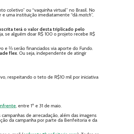
o coletivo” ou “vaquinha virtual” no Brasil. No
r e uma instituição imediatamente “dá
match
”,
scrita terá o valor desta triplicado pelo
ja, se alguém doar R$ 100 o projeto recebe R$
vo e ⅔ serão financiados via aporte do Fundo.
ade flex
. Ou seja, independente de atingir
o, respeitando o teto de R$10 mil por iniciativa
enfrente
, entre 1º e 31 de maio.
as campanhas de arrecadação, além das imagens
ação da campanha por parte da Benfeitoria e da