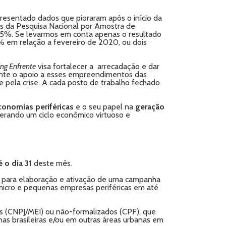
resentado dados que pioraram após o início da
os da Pesquisa Nacional por Amostra de
 14,5%. Se levarmos em conta apenas o resultado
2% em relação a fevereiro de 2020, ou dois
ng Enfrente
visa fortalecer a arrecadação e dar
rtante o apoio a esses empreendimentos das
 pela crise. A cada posto de trabalho fechado
conomias periféricas
e o seu papel na
geração
erando um ciclo econômico virtuoso e
é o dia 31
deste mês.
ia para elaboração e ativação de uma campanha
micro e pequenas empresas periféricas em até
os (CNPJ/MEI) ou não-formalizados (CPF), que
nas brasileiras e/ou em outras áreas urbanas em