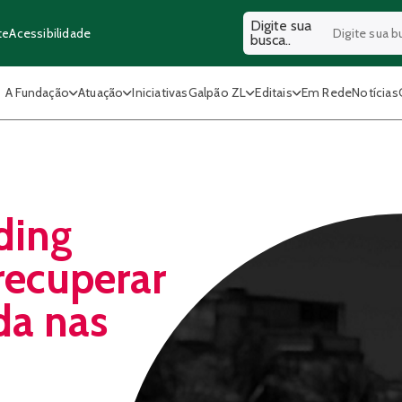
Digite sua
Acessibilidade
te
busca..
A Fundação
Atuação
Iniciativas
Galpão ZL
Editais
Em Rede
Notícias
ding
recuperar
da nas