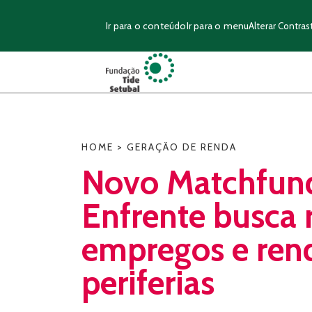
Ir para o conteúdo
Ir para o menu
Alterar Contras
HOME
>
GERAÇÃO DE RENDA
Novo Matchfun
Enfrente busca 
empregos e ren
periferias