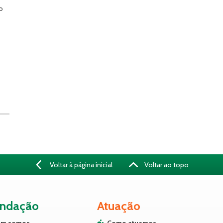
o
Voltar à página inicial
Voltar ao topo
undação
Atuação