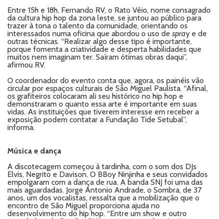
Entre 15h e 18h, Fernando RV, o Rato Véio, nome consagrado
da cultura hip hop da zona leste, se juntou ao público para
trazer à tona o talento da comunidade, orientando os
interessados numa oficina que abordou o uso de
spra
y e de
outras técnicas. “Realizar algo desse tipo é importante,
porque fomenta a criatividade e desperta habilidades que
muitos nem imaginam ter. Saíram ótimas obras daqui”,
afirmou RV.
O coordenador do evento conta que, agora, os painéis vão
circular por espaços culturais de São Miguel Paulista. “Afinal,
os grafiteiros colocaram ali seu histórico no hip hop e
demonstraram o quanto essa arte é importante em suas
vidas. As instituições que tiverem interesse em receber a
exposição podem contatar a Fundação Tide Setubal”,
informa.
Música e dança
A discotecagem começou à tardinha, com o som dos DJs
Elvis, Negrito e Davison. O BBoy Ninjinha e seus convidados
empolgaram com a dança de rua. A banda SNJ foi uma das
mais aguardadas. Jorge Antonio Andrade, o Sombra, de 37
anos, um dos vocalistas, ressalta que a mobilização que o
encontro de São Miguel proporciona ajuda no
desenvolvimento do hip hop. “Entre um show e outro