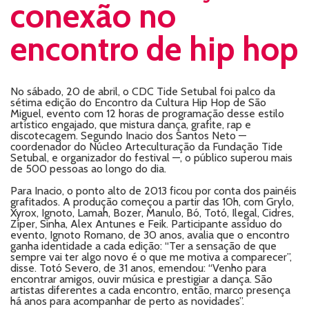
conexão no
encontro de hip hop
No sábado, 20 de abril, o CDC Tide Setubal foi palco da
sétima edição do Encontro da Cultura Hip Hop de São
Miguel, evento com 12 horas de programação desse estilo
artístico engajado, que mistura dança, grafite, rap e
discotecagem. Segundo Inacio dos Santos Neto —
coordenador do Núcleo Arteculturação da Fundação Tide
Setubal, e organizador do festival —, o público superou mais
de 500 pessoas ao longo do dia.
Para Inacio, o ponto alto de 2013 ficou por conta dos painéis
grafitados. A produção começou a partir das 10h, com Grylo,
Xyrox, Ignoto, Lamah, Bozer, Manulo, Bó, Totó, Ilegal, Cidres,
Zíper, Sinha, Alex Antunes e Feik. Participante assíduo do
evento, Ignoto Romano, de 30 anos, avalia que o encontro
ganha identidade a cada edição: “Ter a sensação de que
sempre vai ter algo novo é o que me motiva a comparecer”,
disse. Totó Severo, de 31 anos, emendou: “Venho para
encontrar amigos, ouvir música e prestigiar a dança. São
artistas diferentes a cada encontro, então, marco presença
há anos para acompanhar de perto as novidades”.