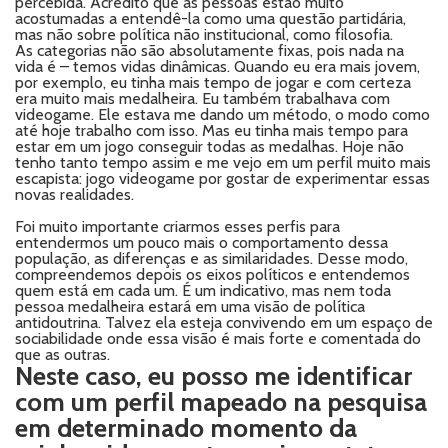
percebida. Acredito que as pessoas estão muito
acostumadas a entendê-la como uma questão partidária,
mas não sobre política não institucional, como filosofia.
As categorias não são absolutamente fixas, pois nada na
vida é – temos vidas dinâmicas. Quando eu era mais jovem,
por exemplo, eu tinha mais tempo de jogar e com certeza
era muito mais medalheira. Eu também trabalhava com
videogame. Ele estava me dando um método, o modo como
até hoje trabalho com isso. Mas eu tinha mais tempo para
estar em um jogo conseguir todas as medalhas. Hoje não
tenho tanto tempo assim e me vejo em um perfil muito mais
escapista: jogo videogame por gostar de experimentar essas
novas realidades.
Foi muito importante criarmos esses perfis para
entendermos um pouco mais o comportamento dessa
população, as diferenças e as similaridades. Desse modo,
compreendemos depois os eixos políticos e entendemos
quem está em cada um. É um indicativo, mas nem toda
pessoa medalheira estará em uma visão de política
antidoutrina. Talvez ela esteja convivendo em um espaço de
sociabilidade onde essa visão é mais forte e comentada do
que as outras.
Neste caso, eu posso me identificar
com um perfil mapeado na pesquisa
em determinado momento da