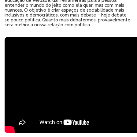
educação de verdade: dar ferramentas para a pessoa
entender o mundo do jeito como ela quer, mas com mais
nuances. O objetivo é criar espaços de sociabilidade mais
inclusivos e democráticos, com mais debate – hoje debate-
se pouco política. Quanto mais debatermos, provavelmente
será melhor a nossa relação com política.