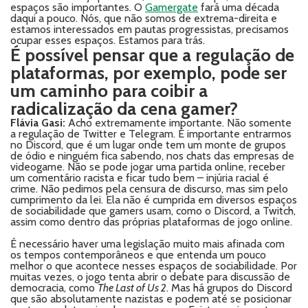
espaços são importantes. O
Gamergate
fará uma década
daqui a pouco. Nós, que não somos de extrema-direita e
estamos interessados em pautas progressistas, precisamos
ocupar esses espaços. Estamos para trás.
É possível pensar que a regulação de
plataformas, por exemplo, pode ser
um caminho para coibir a
radicalização da cena gamer?
Flávia Gasi:
Acho extremamente importante. Não somente
a regulação de Twitter e Telegram. É importante entrarmos
no Discord, que é um lugar onde tem um monte de grupos
de ódio e ninguém fica sabendo, nos chats das empresas de
videogame. Não se pode jogar uma partida online, receber
um comentário racista e ficar tudo bem – injúria racial é
crime. Não pedimos pela censura de discurso, mas sim pelo
cumprimento da lei. Ela não é cumprida em diversos espaços
de sociabilidade que gamers usam, como o Discord, a Twitch,
assim como dentro das próprias plataformas de jogo online.
É necessário haver uma legislação muito mais afinada com
os tempos contemporâneos e que entenda um pouco
melhor o que acontece nesses espaços de sociabilidade. Por
muitas vezes, o jogo tenta abrir o debate para discussão de
democracia, como
The Last of Us 2
. Mas há grupos do Discord
que são absolutamente nazistas e podem até se posicionar