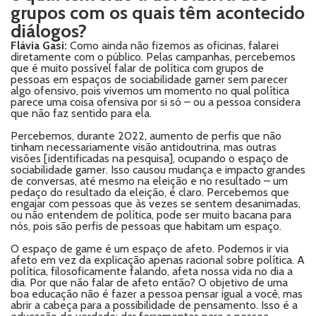
grupos com os quais têm acontecido
diálogos?
Flávia Gasi:
Como ainda não fizemos as oficinas, falarei
diretamente com o público. Pelas campanhas, percebemos
que é muito possível falar de política com grupos de
pessoas em espaços de sociabilidade gamer sem parecer
algo ofensivo, pois vivemos um momento no qual política
parece uma coisa ofensiva por si só – ou a pessoa considera
que não faz sentido para ela.
Percebemos, durante 2022, aumento de perfis que não
tinham necessariamente visão antidoutrina, mas outras
visões [identificadas na pesquisa], ocupando o espaço de
sociabilidade gamer. Isso causou mudança e impacto grandes
de conversas, até mesmo na eleição e no resultado – um
pedaço do resultado da eleição, é claro. Percebemos que
engajar com pessoas que às vezes se sentem desanimadas,
ou não entendem de política, pode ser muito bacana para
nós, pois são perfis de pessoas que habitam um espaço.
O espaço de game é um espaço de afeto. Podemos ir via
afeto em vez da explicação apenas racional sobre política. A
política, filosoficamente falando, afeta nossa vida no dia a
dia. Por que não falar de afeto então? O objetivo de uma
boa educação não é fazer a pessoa pensar igual a você, mas
abrir a cabeça para a possibilidade de pensamento. Isso é a