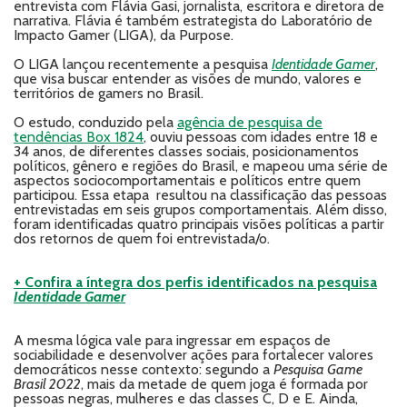
entrevista com Flávia Gasi, jornalista, escritora e diretora de
narrativa. Flávia é também estrategista do Laboratório de
Impacto Gamer (LIGA), da Purpose.
O LIGA lançou recentemente a pesquisa
Identidade Gamer
,
que visa buscar entender as visões de mundo, valores e
territórios de gamers no Brasil.
O estudo, conduzido pela
agência de pesquisa de
tendências Box 1824
, ouviu pessoas com idades entre 18 e
34 anos, de diferentes classes sociais, posicionamentos
políticos, gênero e regiões do Brasil, e mapeou uma série de
aspectos sociocomportamentais e políticos entre quem
participou. Essa etapa resultou na classificação das pessoas
entrevistadas em seis grupos comportamentais. Além disso,
foram identificadas quatro principais visões políticas a partir
dos retornos de quem foi entrevistada/o.
+ Confira a íntegra dos perfis identificados na pesquisa
Identidade Gamer
A mesma lógica vale para ingressar em espaços de
sociabilidade e desenvolver ações para fortalecer valores
democráticos nesse contexto: segundo a
Pesquisa Game
Brasil 2022
, mais da metade de quem joga é formada por
pessoas negras, mulheres e das classes C, D e E. Ainda,