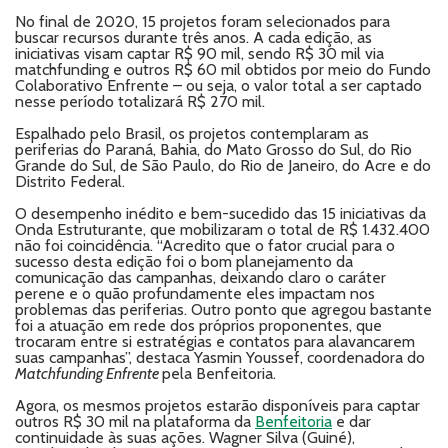
No final de 2020, 15 projetos foram selecionados para
buscar recursos durante três anos. A cada edição, as
iniciativas visam captar R$ 90 mil, sendo R$ 30 mil via
matchfunding e outros R$ 60 mil obtidos por meio do Fundo
Colaborativo Enfrente – ou seja, o valor total a ser captado
nesse período totalizará R$ 270 mil.
Espalhado pelo Brasil, os projetos contemplaram as
periferias do Paraná, Bahia, do Mato Grosso do Sul, do Rio
Grande do Sul, de São Paulo, do Rio de Janeiro, do Acre e do
Distrito Federal.
O desempenho inédito e bem-sucedido das 15 iniciativas da
Onda Estruturante, que mobilizaram o total de R$ 1.432.400
não foi coincidência. “Acredito que o fator crucial para o
sucesso desta edição foi o bom planejamento da
comunicação das campanhas, deixando claro o caráter
perene e o quão profundamente eles impactam nos
problemas das periferias. Outro ponto que agregou bastante
foi a atuação em rede dos próprios proponentes, que
trocaram entre si estratégias e contatos para alavancarem
suas campanhas”, destaca Yasmin Youssef, coordenadora do
Matchfunding Enfrente
pela Benfeitoria.
Agora, os mesmos projetos estarão disponíveis para captar
outros R$ 30 mil na plataforma da
Benfeitoria
e dar
continuidade às suas ações. Wagner Silva (Guiné),