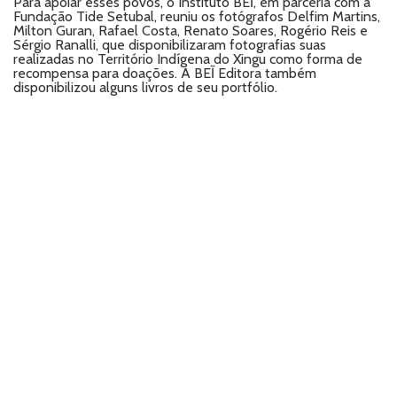
Para apoiar esses povos, o Instituto BEĨ, em parceria com a
Fundação Tide Setubal, reuniu os fotógrafos Delfim Martins,
Milton Guran, Rafael Costa, Renato Soares, Rogério Reis e
Sérgio Ranalli, que disponibilizaram fotografias suas
realizadas no Território Indígena do Xingu como forma de
recompensa para doações. A BEĨ Editora também
disponibilizou alguns livros de seu portfólio.