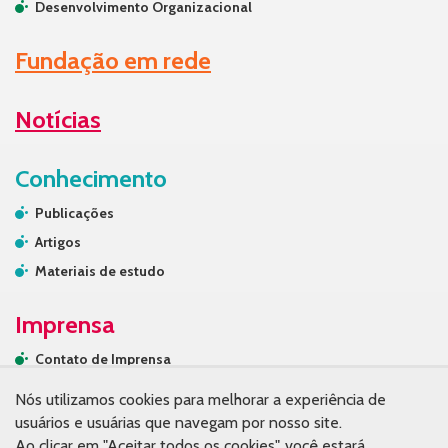
Desenvolvimento Organizacional
Fundação em rede
Notícias
Conhecimento
Publicações
Artigos
Materiais de estudo
Imprensa
Contato de Imprensa
Releases
Nós utilizamos cookies para melhorar a experiência de
Na mídia
usuários e usuárias que navegam por nosso site.
Ao clicar em "Aceitar todos os cookies", você estará