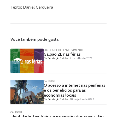
Texto:
Daniel Cerqueira
Você também pode gostar
PRáTICA DE DESENVOLVIMENTO
Galpão ZL nas férias!
De Fundação Setubal
4 de julho de 2019
GALPãOZL
O acesso à internet nas periferias
e os benefícios para as
economias locais
De Fundação Setubal
28 de julho de 2022
GALPãOZL
Identidade, territórios e expressão dos povos dão