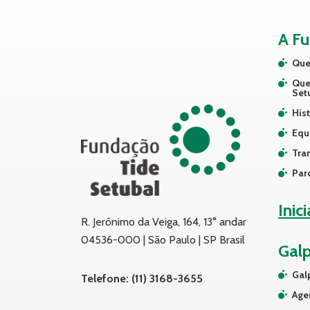
A F
Que
Que
Set
Hist
Equ
Tra
Par
Inic
R. Jerônimo da Veiga, 164, 13° andar
04536-000 | São Paulo | SP Brasil
Gal
Gal
Telefone: (11) 3168-3655
Age