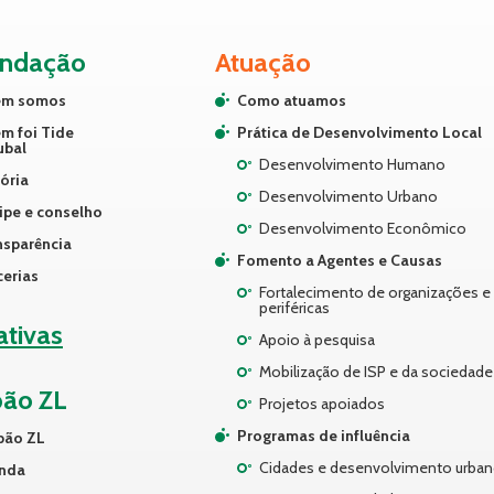
undação
Atuação
m somos
Como atuamos
m foi Tide
Prática de Desenvolvimento Local
ubal
Desenvolvimento Humano
ória
Desenvolvimento Urbano
ipe e conselho
Desenvolvimento Econômico
nsparência
Fomento a Agentes e Causas
cerias
Fortalecimento de organizações e 
periféricas
iativas
Apoio à pesquisa
Mobilização de ISP e da sociedade 
pão ZL
Projetos apoiados
Programas de influência
pão ZL
Cidades e desenvolvimento urba
nda