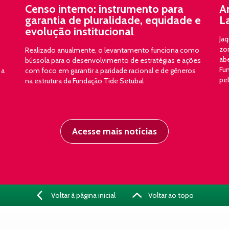
Censo interno: instrumento para
A
garantia de pluralidade, equidade e
L
evolução institucional
Jaq
zon
Realizado anualmente, o levantamento funciona como
ab
bússola para o desenvolvimento de estratégias e ações
Fun
 a
com foco em garantir a paridade racional e de gêneros
pe
na estrutura da Fundação Tide Setubal
Acesse mais notícias
Voltar à página inicial
Voltar ao topo