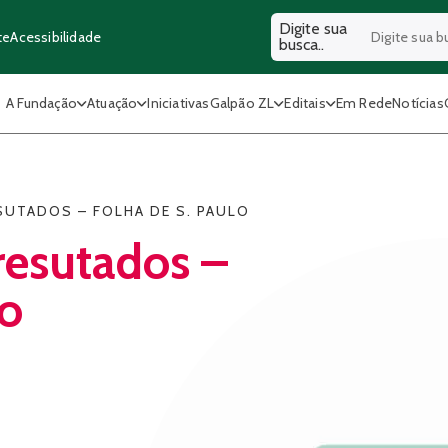
Digite sua
Acessibilidade
te
busca..
A Fundação
Atuação
Iniciativas
Galpão ZL
Editais
Em Rede
Notícias
SUTADOS – FOLHA DE S. PAULO
 resutados –
lo