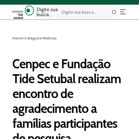
Digite sua
busca..
Buscar
Home
>
Categoria
>
Notícias
Cenpec e Fundação
Tide Setubal realizam
encontro de
agradecimento a
famílias participantes
de pesquisa