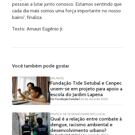
pessoas a lutar junto conosco. Estamos sentindo que
cada dia mais somos uma força importante no nosso
bairro”, finaliza.
Texto: Amauri Eugênio Jr.
Você também pode gostar
GALPãOZL
Fundação Tide Setubal e Cenpec
unem-se em projeto para apoio a
escola do Jardim Lapena
De Fundação Setubal
26 de maio de 2020
PRáTICA DE DESENVOLVIMENTO LOCAL
Qual é a relação entre combate à
dengue, racismo ambiental e
desenvolvimento urbano?
De Fundação Setubal
4 de março de 2024