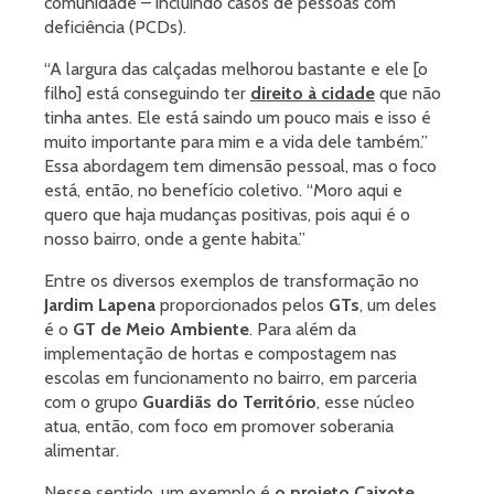
comunidade – incluindo casos de pessoas com
deficiência (PCDs).
“A largura das calçadas melhorou bastante e ele [o
filho] está conseguindo ter
direito à cidade
que não
tinha antes. Ele está saindo um pouco mais e isso é
muito importante para mim e a vida dele também.”
Essa abordagem tem dimensão pessoal, mas o foco
está, então, no benefício coletivo. “Moro aqui e
quero que haja mudanças positivas, pois aqui é o
nosso bairro, onde a gente habita.”
Entre os diversos exemplos de transformação no
Jardim Lapena
proporcionados pelos
GTs
, um deles
é o
GT de Meio Ambiente
. Para além da
implementação de hortas e compostagem nas
escolas em funcionamento no bairro, em parceria
com o grupo
Guardiãs do Território
, esse núcleo
atua, então, com foco em promover soberania
alimentar.
Nesse sentido, um exemplo é
o projeto Caixote