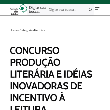
Digite sua
busca..
Buscar
Home
>
Categoria
>
Notícias
CONCURSO
PRODUÇÃO
LITERÁRIA E IDÉIAS
INOVADORAS DE
INCENTIVO À
LEITURA