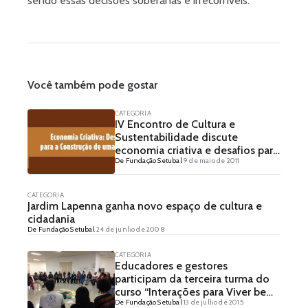
sendo essas decisões soberanas e irrecorríveis.
Você também pode gostar
CATEGORIA
IV Encontro de Cultura e
Sustentabilidade discute
economia criativa e desafios para
De Fundação Setubal
9 de maio de 2011
construção de uma cidade
sustentável
CATEGORIA
Jardim Lapenna ganha novo espaço de cultura e
cidadania
De Fundação Setubal
24 de junho de 2008
CATEGORIA
Educadores e gestores
participam da terceira turma do
curso “Interações para Viver bem
De Fundação Setubal
13 de julho de 2015
na Escola”