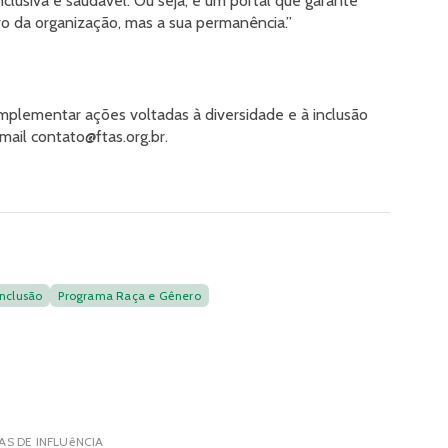
lusiva e saudável. Ou seja, é um portal que garante
ro da organização, mas a sua permanência.”
implementar ações voltadas à diversidade e à inclusão
ail contato@ftas.org.br.
Inclusão
Programa Raça e Gênero
S DE INFLUêNCIA