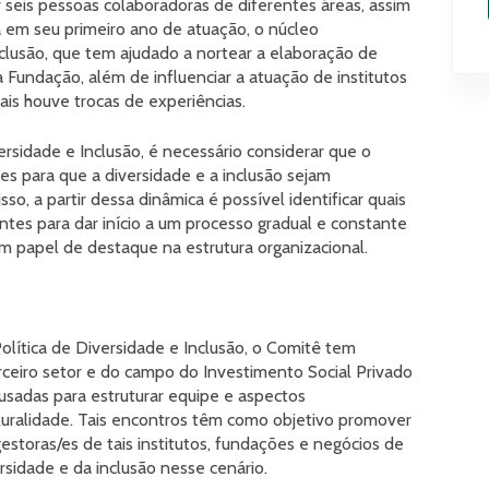
seis pessoas colaboradoras de diferentes áreas, assim
a em seu primeiro ano de atuação, o núcleo
nclusão, que tem ajudado a nortear a elaboração de
a Fundação, além de influenciar a atuação de institutos
ais houve trocas de experiências.
sidade e Inclusão, é necessário considerar que o
s para que a diversidade e a inclusão sejam
so, a partir dessa dinâmica é possível identificar quais
entes para dar início a um processo gradual e constante
m papel de destaque na estrutura organizacional.
lítica de Diversidade e Inclusão, o Comitê tem
rceiro setor e do campo do Investimento Social Privado
 usadas para estruturar equipe e aspectos
pluralidade. Tais encontros têm como objetivo promover
gestoras/es de tais institutos, fundações e negócios de
rsidade e da inclusão nesse cenário.