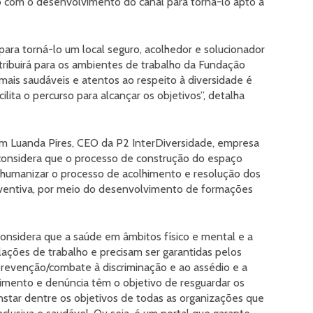
o com o desenvolvimento do canal para torná-lo apto a
para torná-lo um local seguro, acolhedor e solucionador
tribuirá para os ambientes de trabalho da Fundação
mais saudáveis e atentos ao respeito à diversidade é
cilita o percurso para alcançar os objetivos”, detalha
 Luanda Pires, CEO da P2 InterDiversidade, empresa
a considera que o processo de construção do espaço
 humanizar o processo de acolhimento e resolução dos
ventiva, por meio do desenvolvimento de formações
onsidera que a saúde em âmbitos físico e mental e a
ações de trabalho e precisam ser garantidas pelos
evenção/combate à discriminação e ao assédio e a
imento e denúncia têm o objetivo de resguardar os
nstar dentre os objetivos de todas as organizações que