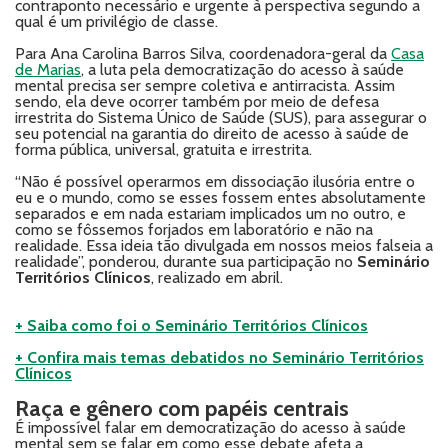
contraponto necessário e urgente à perspectiva segundo a
qual é um privilégio de classe.
Para Ana Carolina Barros Silva, coordenadora-geral da
Casa
de Marias
, a luta pela democratização do acesso à saúde
mental precisa ser sempre coletiva e antirracista. Assim
sendo, ela deve ocorrer também por meio de defesa
irrestrita do Sistema Único de Saúde (SUS), para assegurar o
seu potencial na garantia do direito de acesso à saúde de
forma pública, universal, gratuita e irrestrita.
“Não é possível operarmos em dissociação ilusória entre o
eu e o mundo, como se esses fossem entes absolutamente
separados e em nada estariam implicados um no outro, e
como se fôssemos forjados em laboratório e não na
realidade. Essa ideia tão divulgada em nossos meios falseia a
realidade”, ponderou, durante sua participação no
Seminário
Territórios Clínicos
, realizado em abril.
+ Saiba como foi o Seminário Territórios Clínicos
+ Confira mais temas debatidos no Seminário Territórios
Clínicos
Raça e gênero com papéis centrais
É impossível falar em democratização do acesso à saúde
mental sem se falar em como esse debate afeta a