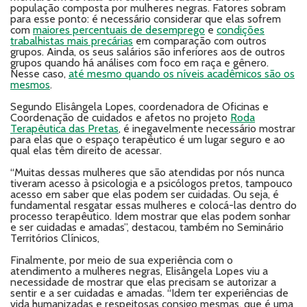
população composta por mulheres negras. Fatores sobram
para esse ponto: é necessário considerar que elas sofrem
com
maiores percentuais de desemprego
e
condições
trabalhistas mais precárias
em comparação com outros
grupos. Ainda, os seus salários são inferiores aos de outros
grupos quando há análises com foco em raça e gênero.
Nesse caso,
até mesmo quando os níveis acadêmicos são os
mesmos
.
Segundo Elisângela Lopes, coordenadora de Oficinas e
Coordenação de cuidados e afetos no projeto
Roda
Terapêutica das Pretas
, é inegavelmente necessário mostrar
para elas que o espaço terapêutico é um lugar seguro e ao
qual elas têm direito de acessar.
“Muitas dessas mulheres que são atendidas por nós nunca
tiveram acesso à psicologia e a psicólogos pretos, tampouco
acesso em saber que elas podem ser cuidadas. Ou seja, é
fundamental resgatar essas mulheres e colocá-las dentro do
processo terapêutico. Idem mostrar que elas podem sonhar
e ser cuidadas e amadas”, destacou, também no Seminário
Territórios Clínicos,
Finalmente, por meio de sua experiência com o
atendimento a mulheres negras, Elisângela Lopes viu a
necessidade de mostrar que elas precisam se autorizar a
sentir e a ser cuidadas e amadas. “Idem ter experiências de
vida humanizadas e respeitosas consigo mesmas, que é uma