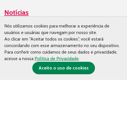
Notícias
Nós utilizamos cookies para melhorar a experiência de
Conhecimento
usuários e usuárias que navegam por nosso site.
Publicações
Ao clicar em "Aceitar todos os cookies", você estará
concordando com esse armazenamento no seu dispositivo.
Artigos
Para conferir como cuidamos de seus dados e privacidade,
Materiais de estudo
acesse a nossa
Política de Privacidade
.
Aceito o uso de cookies
Imprensa
Contato de Imprensa
Releases
Na mídia
Contato