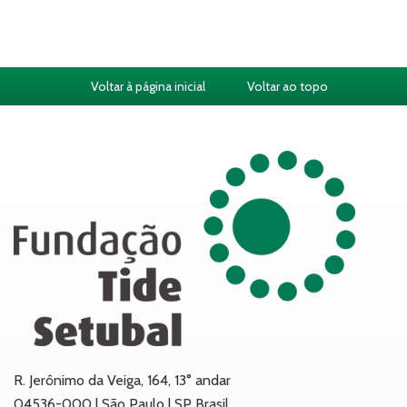
Voltar à página inicial
Voltar ao topo
R. Jerônimo da Veiga, 164, 13° andar
04536-000 | São Paulo | SP Brasil