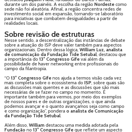
durante um dos painéis. A escolha da região
Nordeste
como
sede não foi aleatória. Afinal, a região concentra redes de
investimento social em expansão, tornando-se laboratório
para iniciativas que combatem desigualdades a partir de
realidades locais.
Sobre revisão de estruturas
Nesse sentido, a descentralização das instâncias de debate
sobre a atuação do ISP deve valer também para aspectos
organizacionais. Dentro dessa lógica,
William Luz, analista
de comunicação da Fundação Tide Setubal
, destacou que
a importância do
13° Congresso Gife
vai além da
possibilidade de haver networking entre profissionais do
campo da filantropia.
“O
13° Congresso Gife
nos ajuda a termos visão cada vez
mais completa sobre o ecossistema do
ISP
, sobre quais são
as discussões mais quentes e as discussões que são mais
necessárias de se fazer no campo no momento. É
importante também para vermos, por meio dos exemplos
de nossos pares e de outras organizações, o que ainda
podemos avançar e o quanto avançamos seja como campo
e como organização”, pondera
o analista de Comunicação
da Fundação Tide Setubal
.
Além disso,
William
destacou uma medida adotada pela
Fundação
no
13° Congresso Gife
que reflete um aspecto