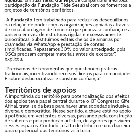
riquezas
. Em suas falas,
Guiné
pôde compartilhar a exitosa
participação da
Fundação Tide Setubal
com os fomentos a
projetos de territórios periféricos.
“A
Fundação
tem trabalhado para reduzir os desequilíbrios
na relação de poder com as organizações apoiadas através
de uma abordagem de fomento que prioriza a confiança e a
parceria em vez de estruturas rígidas e excessivamente
burocráticas. Substituímos editais cheios de amarras por
chamadas via WhatsApp e prestação de contas
simplificadas. Repassamos 30% do valor antecipado, pois
OSCs precisam comprar materiais antes de executar”,
explicou.
“Precisamos de ferramentas que questionem práticas
tradicionais, incentivando recursos diretos para comunidades.
É sobre desburocratizar e construir confiança.”
Territórios de apoios
A importância do território para potencialização dos efeitos
dos apoios teve papel central durante o 13° Congresso Gife.
Afinal, trata-se da base para haver uma sociedade inclusiva,
diversa e democrática. Nesse sentido, a chave está no apoio
à potência em vertentes diversas, passando pela construção
de saberes e pela produção artística, de agentes que vivem
nesses espaços. Contudo, a falta de dinheiro é uma barreira
para o potencial dos territórios vir à tona.