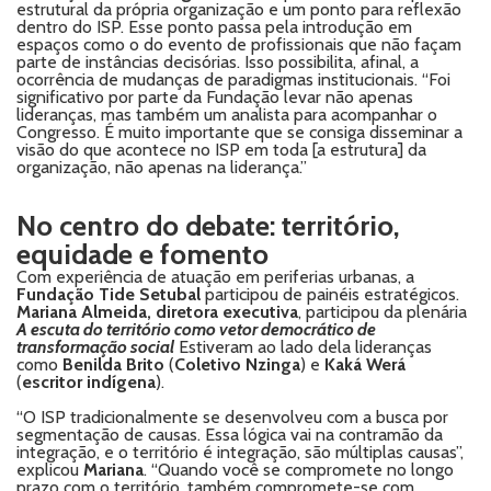
estrutural da própria organização e um ponto para reflexão
dentro do ISP. Esse ponto passa pela introdução em
espaços como o do evento de profissionais que não façam
parte de instâncias decisórias. Isso possibilita, afinal, a
ocorrência de mudanças de paradigmas institucionais. “Foi
significativo por parte da Fundação levar não apenas
lideranças, mas também um analista para acompanhar o
Congresso. É muito importante que se consiga disseminar a
visão do que acontece no ISP em toda [a estrutura] da
organização, não apenas na liderança.”
No centro do debate: território,
equidade e fomento
Com experiência de atuação em periferias urbanas, a
Fundação Tide Setubal
participou de painéis estratégicos.
Mariana Almeida, diretora executiva
, participou da plenária
A escuta do território como vetor democrático de
transformação social
Estiveram ao lado dela lideranças
como
Benilda Brito
(
Coletivo Nzinga
) e
Kaká Werá
(
escritor indígena
).
“O ISP tradicionalmente se desenvolveu com a busca por
segmentação de causas. Essa lógica vai na contramão da
integração, e o território é integração, são múltiplas causas”,
explicou
Mariana
. “Quando você se compromete no longo
prazo com o território, também compromete-se com