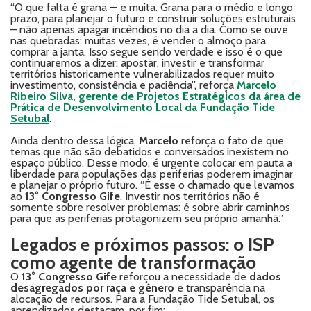
“O que falta é grana — e muita. Grana para o médio e longo
prazo, para planejar o futuro e construir soluções estruturais
– não apenas apagar incêndios no dia a dia. Como se ouve
nas quebradas: muitas vezes, é vender o almoço para
comprar a janta. Isso segue sendo verdade e isso é o que
continuaremos a dizer: apostar, investir e transformar
territórios historicamente vulnerabilizados requer muito
investimento, consistência e paciência”, reforça
Marcelo
Ribeiro Silva, gerente de Projetos Estratégicos da área de
Prática de Desenvolvimento Local da Fundação Tide
Setubal
.
Ainda dentro dessa lógica,
Marcelo
reforça o fato de que
temas que não são debatidos e conversados inexistem no
espaço público. Desse modo, é urgente colocar em pauta a
liberdade para populações das periferias poderem imaginar
e planejar o próprio futuro. “É esse o chamado que levamos
ao
13° Congresso Gife
. Investir nos territórios não é
somente sobre resolver problemas: é sobre abrir caminhos
para que as periferias protagonizem seu próprio amanhã.”
Legados e próximos passos: o ISP
como agente de transformação
O
13° Congresso Gife
reforçou a necessidade de
dados
desagregados por raça e gênero
e transparência na
alocação de recursos. Para a Fundação Tide Setubal, os
aprendizados destacam, por fim: