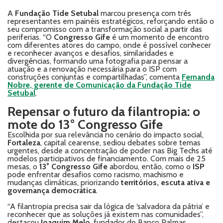
A
Fundação Tide Setubal
marcou presença com três
representantes em painéis estratégicos, reforçando então o
seu compromisso com a transformação social a partir das
periferias. “O
Congresso Gife
é um momento de encontro
com diferentes atores do campo, onde é possível conhecer
e reconhecer avanços e desafios, similaridades e
divergências, formando uma fotografia para pensar a
atuação e a renovação necessária para o ISP com
construções conjuntas e compartilhadas”, comenta
Fernanda
Nobre, gerente de Comunicação da Fundação Tide
Setubal
.
Repensar o futuro da filantropia: o
mote do 13° Congresso Gife
Escolhida por sua relevância no cenário do impacto social,
Fortaleza
, capital cearense,
sediou debates sobre temas
urgentes, desde a concentração de poder nas Big Techs até
modelos participativos de financiamento. Com mais de 25
mesas, o
13° Congresso Gife
abordou, então, como o
ISP
pode enfrentar desafios como racismo, machismo e
mudanças climáticas, priorizando
territórios, escuta ativa e
governança democrática
.
“A filantropia precisa sair da lógica de ‘salvadora da pátria’ e
reconhecer que as soluções já existem nas comunidades”,
destacou
Joaquim Melo
, fundador do Banco Palmas,