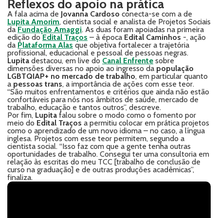
Reflexos do apoio na prática
A fala acima de
Jovanna Cardoso
conecta-se com a de
Lupita Amorim
, cientista social e analista de Projetos Sociais
da
Fundação Amaggi
. As duas foram apoiadas na primeira
edição do
Edital Traços
– à época
Edital Caminhos
-, ação
da
Plataforma Alas
que objetiva fortalecer a trajetória
profissional, educacional e pessoal de pessoas negras.
Lupita
destacou, em live do
Canal Enfrente
sobre
dimensões diversas no apoio ao ingresso da
população
LGBTQIAP+ no mercado de trabalho
, em particular quanto
a
pessoas trans
, a importância de ações com esse teor.
“São muitos enfrentamentos e critérios que ainda não estão
confortáveis para nós nos âmbitos de saúde, mercado de
trabalho, educação e tantos outros”, descreve.
Por fim,
Lupita
falou sobre o modo como o fomento por
meio do
Edital Traços
a permitiu colocar em prática projetos
como o aprendizado de um novo idioma – no caso, a língua
inglesa. Projetos com esse teor permitem, segundo a
cientista social. “Isso faz com que a gente tenha outras
oportunidades de trabalho. Consegui ter uma consultoria em
relação às escritas do meu TCC [trabalho de conclusão de
curso na graduação] e de outras produções acadêmicas”,
finaliza.