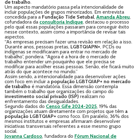
de trabalho
.
Um aspecto mandatório passa pela intencionalidade de
incluir populações de grupos minorizados. Em entrevista
concedida para a
Fundação Tide Setubal
,
Amanda Abreu
,
cofundadora da
consultoria Indique
, destacou o processo
pelo qual essas populações passaram para conseguir êxito
nesse contexto, assim como a importância de revisar tais
aspectos.
“As empresas precisam fazer uma revisão em relação a isso.
Durante anos, pessoas pretas,
LGBTQIAPN+
, PCDs ou
indígenas se modificaram para entrar no mercado de
trabalho”, pondera. “Agora é a hora de o mercado de
trabalho entender um pouquinho que ele precisa se
modificar para acolher essas pessoas. Senão, ele ficará muito
atrás do que acontece no mundo.”
Assim sendo, a intencionalidade para desenvolver ações
com foco em incluir a
população LGBTQIAP+ no mercado
de trabalho
é mandatória. Essa dimensão contempla
também o trabalho que organizações do campo do
investimento social privado (ISP)
realizam no
enfrentamento das desigualdades.
Segundo dados do
Censo Gife 2024-2025
, 19% das
organizações atuam diretamente com projetos que têm
a
população LGBTQIAP+
como foco. Em paralelo, 36% dos
mesmos institutos e empresas afirmaram desenvolver
iniciativas transversais referentes a esse mesmo grupo
social.
Jovanna Cardoso
, fundadora do
Fórum Nacional de