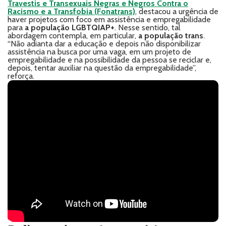
Travestis e Transexuais Negras e Negros Contra o
Racismo e a Transfobia (Fonatrans)
, destacou a urgência de
haver projetos com foco em assistência e empregabilidade
para
a
população LGBTQIAP+
. Nesse sentido, tal
abordagem contempla, em particular,
a população trans
.
“Não adianta dar a educação e depois não disponibilizar
assistência na busca por uma vaga, em um projeto de
empregabilidade e na possibilidade da pessoa se reciclar e,
depois, tentar auxiliar na questão da empregabilidade”,
reforça.