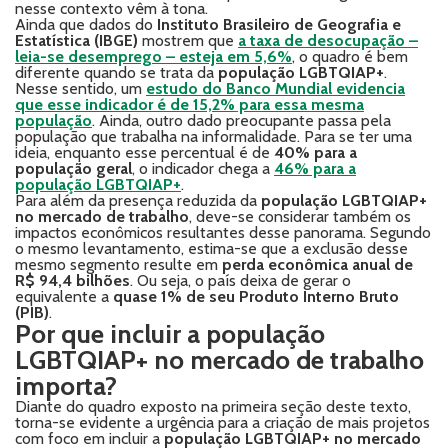
nesse contexto vêm à tona.
Ainda que dados do
Instituto Brasileiro de Geografia e
Estatística (IBGE)
mostrem que
a taxa de desocupação –
leia-se desemprego – esteja em 5,6%
, o quadro é bem
diferente quando se trata da
população LGBTQIAP+
.
Nesse sentido, um
estudo do Banco Mundial evidencia
que esse indicador é de 15,2% para essa mesma
população
. Ainda, outro dado preocupante passa pela
população que trabalha na informalidade. Para se ter uma
ideia, enquanto esse percentual é de
40% para a
população geral
, o indicador chega a
46% para a
população LGBTQIAP+
.
Para além da presença reduzida da
população LGBTQIAP+
no mercado de trabalho
, deve-se considerar também os
impactos econômicos resultantes desse panorama. Segundo
o mesmo levantamento, estima-se que a exclusão desse
mesmo segmento resulte em
perda econômica anual de
R$ 94,4 bilhões
. Ou seja, o país deixa de gerar o
equivalente a
quase 1% de seu Produto Interno Bruto
(PIB)
.
Por que incluir a população
LGBTQIAP+ no mercado de trabalho
importa?
Diante do quadro exposto na primeira seção deste texto,
torna-se evidente a urgência para a criação de mais projetos
com foco em incluir a
população LGBTQIAP+ no mercado