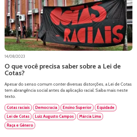
14/08/2023
O que você precisa saber sobre a Lei de
Cotas?
Apesar do senso comum conter diversas distorções, a Lei de Cotas
tem abrangência social antes da aplicação racial. Saiba mais neste
texto.
Cotas raciais
Democracia
Ensino Superior
Equidade
Lei de Cotas
Luiz Augusto Campos
Márcia Lima
Raça e Gênero