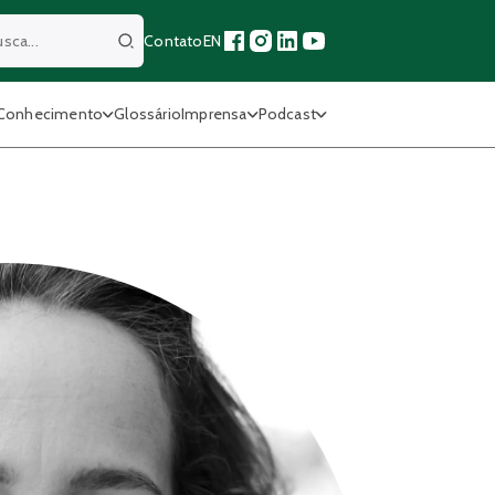
Contato
EN
Buscar
Conhecimento
Glossário
Imprensa
Podcast