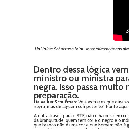
Lia Vainer Schucman falou sobre diferenças nos níve
Dentro dessa lógica vem
ministro ou ministra par
negra. Isso passa muito
preparação.
Lia Vainer Schucman:
Veja as frases que ouvi s
negra, mas de alguém competente”. Ponto aqui. O
A outra frase: “para o STF, não olhamos nem cor
da branquitude: quem tem cor é o negro e o indí
que branco não é uma cor e que homem não é g