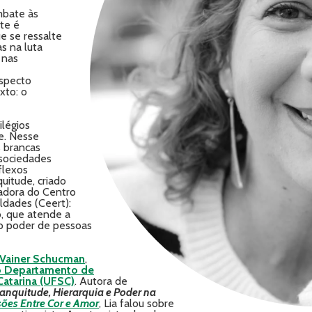
mbate às
te é
e se ressalte
s na luta
 nas
aspecto
xto: o
ilégios
e. Nesse
 brancas
sociedades
flexos
uitude, criado
dadora do Centro
ldades (Ceert):
, que atende a
o poder de pessoas
 Vainer Schucman
,
do Departamento de
Catarina (UFSC)
. Autora de
ranquitude, Hierarquia e Poder na
nsões Entre Cor e Amor
, Lia falou sobre