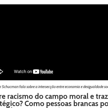
er Schucman fala sobre a intersecção entre economia e desigualdade soc
re racismo do campo moral e tra
ratégico? Como pessoas brancas p