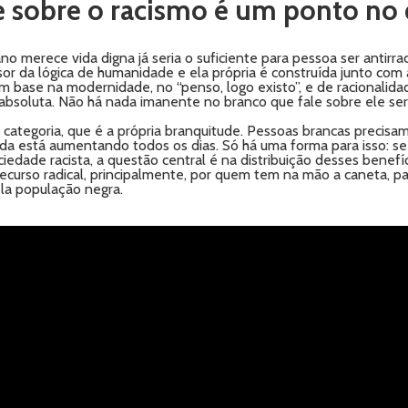
e sobre o racismo é um ponto no
o merece vida digna já seria o suficiente para pessoa ser antirr
or da lógica de humanidade e ela própria é construída junto com a
base na modernidade, no “penso, logo existo”, e de racionalida
soluta. Não há nada imanente no branco que fale sobre ele ser 
categoria, que é a própria branquitude. Pessoas brancas precis
ida está aumentando todos os dias. Só há uma forma para isso: s
dade racista, a questão central é na distribuição desses benefí
recurso radical, principalmente, por quem tem na mão a caneta, p
ela população negra.