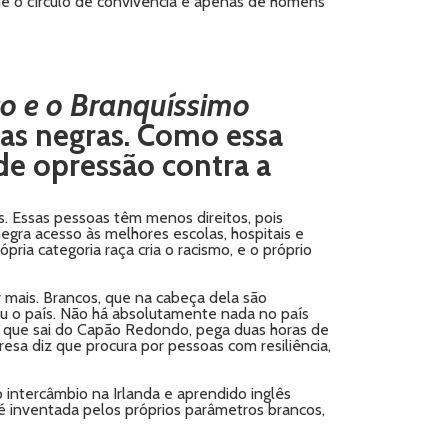
ue o círculo de convivência é apenas de homens
co e o Branquíssimo
as negras. Como essa
 de opressão contra a
es. Essas pessoas têm menos direitos, pois
egra acesso às melhores escolas, hospitais e
pria categoria raça cria o racismo, e o próprio
r mais. Brancos, que na cabeça dela são
uiu o país. Não há absolutamente nada no país
oa que sai do Capão Redondo, pega duas horas de
presa diz que procura por pessoas com resiliência,
o intercâmbio na Irlanda e aprendido inglês
e é inventada pelos próprios parâmetros brancos,