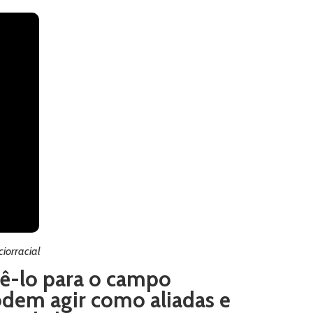
iorracial
zê-lo para o campo
odem agir como aliadas e