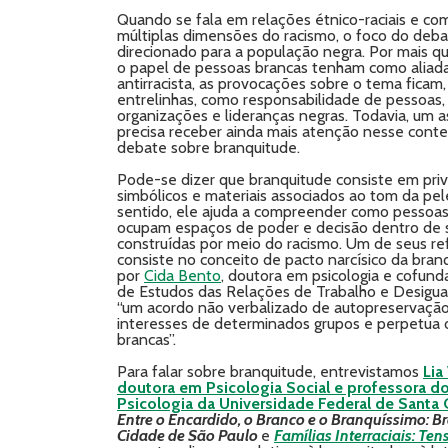
Quando se fala em relações étnico-raciais e co
múltiplas dimensões do racismo, o foco do deba
direcionado para a população negra. Por mais qu
o papel de pessoas brancas tenham como aliada
antirracista, as provocações sobre o tema ficam,
entrelinhas, como responsabilidade de pessoas,
organizações e lideranças negras. Todavia, um 
precisa receber ainda mais atenção nesse conte
debate sobre branquitude.
Pode-se dizer que branquitude consiste em priv
simbólicos e materiais associados ao tom da pel
sentido, ele ajuda a compreender como pessoas
ocupam espaços de poder e decisão dentro de 
construídas por meio do racismo. Um de seus re
consiste no conceito de pacto narcísico da branq
por
Cida Bento
, doutora em psicologia e cofun
de Estudos das Relações de Trabalho e Desigua
“um acordo não verbalizado de autopreservação
interesses de determinados grupos e perpetua 
brancas”.
Para falar sobre branquitude, entrevistamos
Lia
doutora em Psicologia Social e professora 
Psicologia da Universidade Federal de Santa 
Entre o Encardido, o Branco e o Branquíssimo: B
Cidade de São Paulo
e
Famílias Interraciais: Te