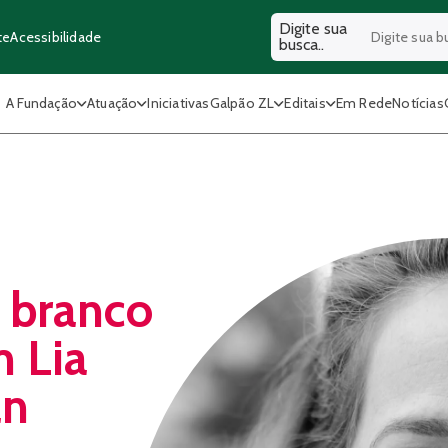
Digite sua
Acessibilidade
te
busca..
A Fundação
Atuação
Iniciativas
Galpão ZL
Editais
Em Rede
Notícias
o branco
m Lia
an