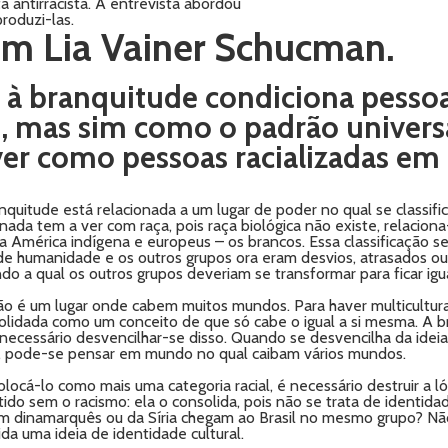
a antirracista. A entrevista abordou
roduzi-las.
om Lia Vainer Schucman.
 à branquitude condiciona pessoa
, mas sim como o padrão universa
 ver como pessoas racializadas e
quitude está relacionada a um lugar de poder no qual se classific
ada tem a ver com raça, pois raça biológica não existe, relaciona
nos, a América indígena e europeus – os brancos. Essa classificaç
de humanidade e os outros grupos ora eram desvios, atrasados ou
do a qual os outros grupos deveriam se transformar para ficar igua
o é um lugar onde cabem muitos mundos. Para haver multicultural
lidada como um conceito de que só cabe o igual a si mesma. A b
 É necessário desvencilhar-se disso. Quando se desvencilha da id
m, pode-se pensar em mundo no qual caibam vários mundos.
colocá-lo como mais uma categoria racial, é necessário destruir a 
ido sem o racismo: ela o consolida, pois não se trata de identida
um dinamarquês ou da Síria chegam ao Brasil no mesmo grupo? Não
da uma ideia de identidade cultural.