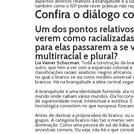
aspectos diversos relativos à branquitude e à lut
também como o ISP pode rever práticas não rep
Confira o diálogo c
Um dos pontos relativos
verem como racializadas
para elas passarem a se
multirracial e plural?
Lia Vainer Schucman:
Toda a construção da bran
outro, que tem a ver com a expansão colonial e n
classificações raciais: asiáticos, negros africa
no qual o branco se via como modelo universal 
brancos. Há na branquitude a ideia central segun
A branquitude é uma identidade homicida: ela nã
mundo onde caibam vários mundos. Ela foi conso
de superioridade moral, intelectual e estética.
tecnológica consistem no que europeus fizera
Antes de destruir a própria ideia do branco, ou 
grupos. A categoria branco não faz o menor sent
dominação. Como uma pessoa do sul da Itália, 
ancestrais comuns. Ou seja, não há o que consoli