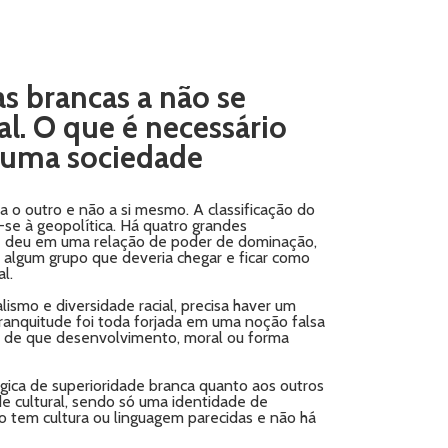
s brancas a não se
l. O que é necessário
m uma sociedade
a o outro e não a si mesmo. A classificação do
-se à geopolítica. Há quatro grandes
ão se deu em uma relação de poder de dominação,
 algum grupo que deveria chegar e ficar como
l.
ismo e diversidade racial, precisa haver um
ranquitude foi toda forjada em uma noção falsa
eia de que desenvolvimento, moral ou forma
lógica de superioridade branca quanto aos outros
de cultural, sendo só uma identidade de
 tem cultura ou linguagem parecidas e não há