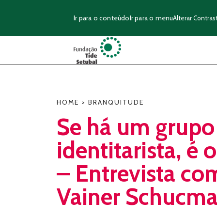
Ir para o conteúdo
Ir para o menu
Alterar Contras
HOME
>
BRANQUITUDE
Se há um grupo
identitarista, é 
– Entrevista co
Vainer Schucm