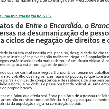
e não há uma mulher negra de confiança dele? Pressupõe-se de q
de uma ministra negra no STF?
latos de
Entre o Encardido, o Bran
ersas na desumanização de pesso
a ciclos de negação de direitos e
ade brasileira está inserida cria, por si só, desigualdade de class
ue as instituições privadas são melhores. Nega-se à população n
ros estão inseridos cria mais racismo – é um círculo vicioso. A pró
 menos apto a estar nos lugares de poder.
u que, se contratasse negros, [funcionários] teriam de trabalha
rir o não trabalho dos negros. Eles falam da população que constr
egra. Veja o nível de competência e de resiliência de uma pess
dade à noite, lê no ônibus e passa por batida policial. Aí, uma em
o do próprio branco.
esa me falou que aferiu resiliência pelo fato de a pessoa ter feit
ei antes não era visto como resiliência. A régua pela qual se med
ncia da população negra na construção do país.