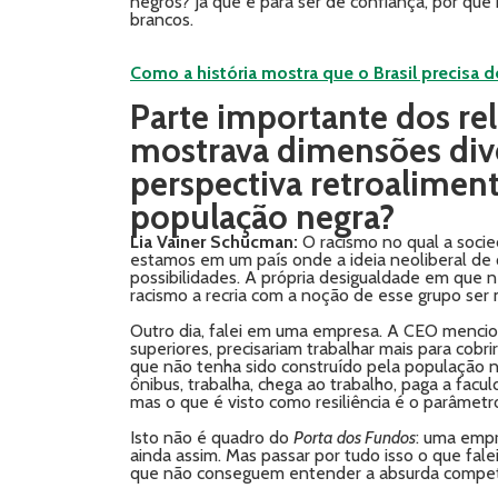
negros? Já que é para ser de confiança, por qu
brancos.
Como a história mostra que o Brasil precisa 
Parte importante dos re
mostrava dimensões div
perspectiva retroaliment
população negra?
Lia Vainer Schucman:
O racismo no qual a socied
estamos em um país onde a ideia neoliberal de q
possibilidades. A própria desigualdade em que neg
racismo a recria com a noção de esse grupo ser
Outro dia, falei em uma empresa. A CEO menciono
superiores, precisariam trabalhar mais para cob
que não tenha sido construído pela população n
ônibus, trabalha, chega ao trabalho, paga a facul
mas o que é visto como resiliência é o parâmetr
Isto não é quadro do
Porta dos Fundos
: uma empr
ainda assim. Mas passar por tudo isso o que fal
que não conseguem entender a absurda competê